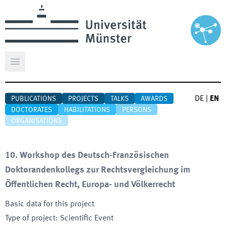
Open main menu
DE
|
EN
PUBLICATIONS
PROJECTS
TALKS
AWARDS
DOCTORATES
HABILITATIONS
PERSONS
ORGANISATIONS
10. Workshop des Deutsch-Französischen
Doktorandenkollegs zur Rechtsvergleichung im
Öffentlichen Recht, Europa- und Völkerrecht
Basic data for this project
Type of project
:
Scientific Event