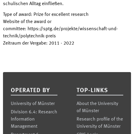
schulischen Alltag einfließen.
Type of award
:
Prize for excellent research
Website of the award or
committee
:
https://sptg.de/projekte/wissenschaft-und-
technik/polytechnik-preis
Zeitraum der Vergabe
:
2011
-
2022
Footer
OPERATED BY
TOP-LINKS
University of Münster
About the University
of Münster
Division 6.4: Research
Information
Research profile of the
Management
University of Münster