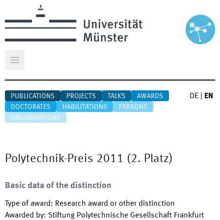
Open main menu
DE
|
EN
PUBLICATIONS
PROJECTS
TALKS
AWARDS
DOCTORATES
HABILITATIONS
PERSONS
ORGANISATIONS
Polytechnik-Preis 2011 (2. Platz)
Basic data of the distinction
Type of award
:
Research award or other distinction
Awarded by
:
Stiftung Polytechnische Gesellschaft Frankfurt