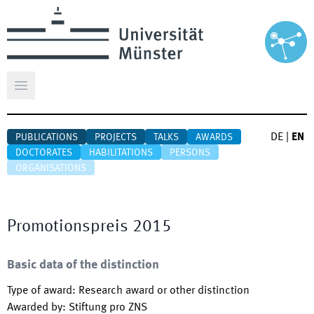
Open main menu
DE
|
EN
PUBLICATIONS
PROJECTS
TALKS
AWARDS
DOCTORATES
HABILITATIONS
PERSONS
ORGANISATIONS
Promotionspreis 2015
Basic data of the distinction
Type of award
:
Research award or other distinction
Awarded by
:
Stiftung pro ZNS