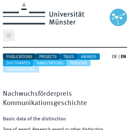
Open main menu
DE
|
EN
PUBLICATIONS
PROJECTS
TALKS
AWARDS
DOCTORATES
HABILITATIONS
PERSONS
ORGANISATIONS
Nachwuchsförderpreis
Kommunikationsgeschichte
Basic data of the distinction
Type of award
:
Research award or other distinction