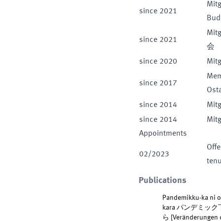
Mitg
since
2021
Bu
Mitg
since
2021
会
since
2020
Mitg
Mem
since
2017
Ost
since
2014
Mitg
since
2014
Mitg
Appointments
Offe
02
/
2023
tenu
Publications
Pandemikku-ka ni o
kara パンデミ
ら [Veränderungen d