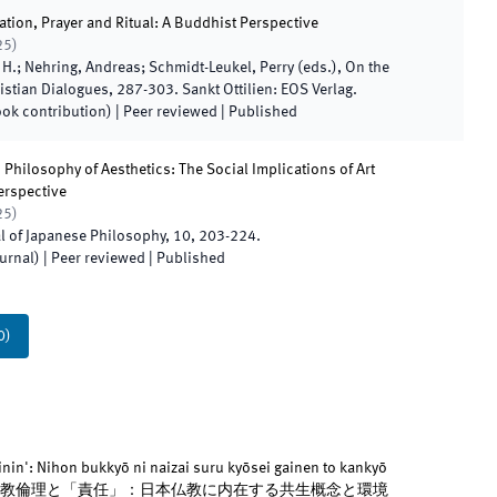
ion, Prayer and Ritual: A Buddhist Perspective
25
)
h H.; Nehring, Andreas; Schmidt-Leukel, Perry
(
eds.
),
On the
istian Dialogues
,
287
-
303
.
Sankt Ottilien
:
EOS Verlag
.
ook contribution)
| Peer reviewed
|
Published
Philosophy of Aesthetics: The Social Implications of Art
erspective
25
)
l of Japanese Philosophy
,
10
,
203
-
224
.
ournal)
| Peer reviewed
|
Published
0
)
kinin': Nihon bukkyō ni naizai suru kyōsei gainen to kankyō
ru igi 宗教倫理と「責任」：日本仏教に内在する共生概念と環境