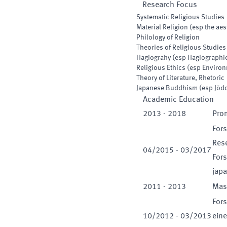
Research Focus
Systematic Religious Studies
Material Religion (esp the aes
Philology of Religion
Theories of Religious Studies
Hagiograhy (esp Hagiographi
Religious Ethics (esp Environ
Theory of Literature, Rhetoric
Japanese Buddhism (esp Jōd
Academic Education
2013
-
2018
Prom
Fors
Res
04
/
2015
-
03
/
2017
For
jap
2011
-
2013
Mast
Fors
10
/
2012
-
03
/
2013
ein