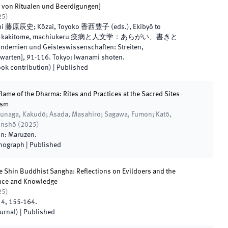
, von Ritualen und Beerdigungen]
25
)
sushi 藤原辰史; Kōzai, Toyoko 香西豊子
(
eds.
),
Ekibyō to
agai, kakitome, machiukeru 疫病と人文学：あらがい、書きと
en und Geisteswissenschaften: Streiten,
rwarten]
,
91
-
116
.
Tokyo
:
Iwanami shoten
.
ook contribution)
|
Published
ame of the Dharma: Rites and Practices at the Sacred Sites
ism
tsunaga, Kakudō; Asada, Masahiro; Sagawa, Fumon; Katō,
unshō
(
2025
)
on
:
Maruzen
.
onograph
|
Published
he Shin Buddhist Sangha: Reflections on Evildoers and the
ence and Knowledge
25
)
14
,
155
-
164
.
ournal)
|
Published