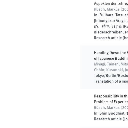
Aspekten der Lehre
Rüsch, Markus
(
20
In:
Fujihara, Tat
jinbungaku: Ar
め、待ちうける [Pandemi
niederschreiben, e
Research article (b
Handing Down the Fl
of Japanese Buddh
Miyagi, Tainen; Mi
Chōin; Kusunoki, J
Tokyo/Berlin/Bost
Translation of a m
Responsibility in t
Problem of Experi
Rüsch, Markus
(
20
In:
Shin Buddhist
,
Research article (j