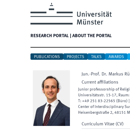
RESEARCH PORTAL
|
ABOUT THE PORTAL
PUBLICATIONS
PROJECTS
TALKS
AWARDS
Jun.-Prof. Dr.
Markus
Rü
Current affiliations
Junior professorship of Relig
Universitätsstr. 15-17
,
Raum
T:
+49 251 83-22565
(
Büro
)
Center of Interdisciplinary Su
Heisenbergstraße 2
,
48151
M
Curriculum Vitae (CV)