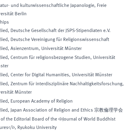
ratur- und kulturwissenschaftliche Japanologie, Freie
ersität Berlin
hips
lied
,
Deutsche Gesellschaft der JSPS-Stipendiaten e.V.
lied
,
Deutsche Vereinigung für Religionswissenschaft
lied
,
Asienzentrum
,
Universität Münster
lied
,
Centrum für religionsbezogene Studien
,
Universität
ster
lied
,
Center for Digital Humanities
,
Universität Münster
lied
,
Zentrum für interdisziplinäre Nachhaltigkeitsforschung
,
ersität Münster
lied
,
European Academy of Religion
lied
,
Japan Association of Religion and Ethics 宗教倫理学会
 of the Editorial Board of the <i>Journal of World Buddhist
ures</i>
,
Ryukoku University