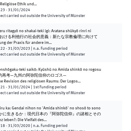
giöse Ethik und…
023
-
31/01/2024
ect carried out outside the University of Münster
u ritagyō no shakai-teki igi: Aratana shūkyō rinri ni
仏教における利他行の社会的意義：新たな宗教倫理に向けて
ung der Praxis für andere im…
022
-
31/03/2023
|
n.a.
Funding period
ect carried out outside the University of Münster
nshōgaku-teki saikō: Kyūshū no Amida shinkō no rogosu
的再考―九州の阿弥陀信仰のロゴス―
 Revision des religiösen Raums: Der Logos…
021
-
31/01/2024
|
1st
Funding period
ect carried out outside the University of Münster
kiru ka: Gendai nihon no 'Amida shinkō' no shosō to sono
性をいかに生きるか：現代日本の『阿弥陀信仰』の諸相とその
 leben?: Die Vielfalt des…
018
-
31/03/2020
|
n.a.
Funding period