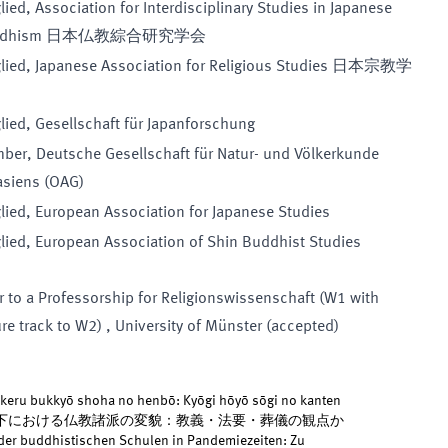
lied
,
Association for Interdisciplinary Studies in Japanese
ddhism 日本仏教綜合研究学会
lied
,
Japanese Association for Religious Studies 日本宗教学
lied
,
Gesellschaft für Japanforschung
ber
,
Deutsche Gesellschaft für Natur- und Völkerkunde
asiens (OAG)
lied
,
European Association for Japanese Studies
lied
,
European Association of Shin Buddhist Studies
r to a
Professorship for
Religionswissenschaft
(
W1 with
re track to W2
)
,
University of Münster
(
accepted
)
keru bukkyō shoha no henbō: Kyōgi hōyō sōgi no kanten
ック下における仏教諸派の変貌：教義・法要・葬儀の観点か
er buddhistischen Schulen in Pandemiezeiten: Zu