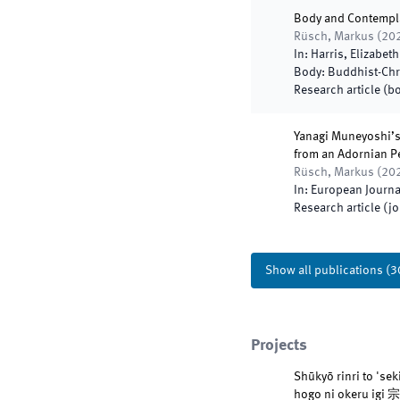
Body and Contemplat
Rüsch, Markus
(
20
In:
Harris, Elizabet
Body: Buddhist-Chr
Research article (b
Yanagi Muneyoshi’s 
from an Adornian P
Rüsch, Markus
(
20
In:
European Journa
Research article (j
Show all publications
(
3
Projects
Shūkyō rinri to 'se
hogo ni oke