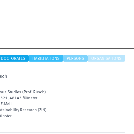
DOCTORATES
HABILITATIONS
PERSONS
ORGANISATIONS
sch
ious Studies (Prof. Rüsch)
:
321
,
48143
Münster
|
E-Mail
stainability Research
(
ZIN
)
ünster