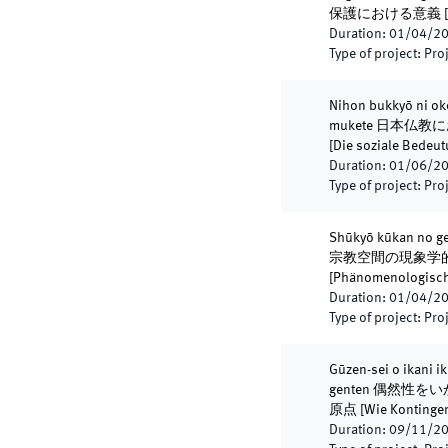
保護における意義 [Reli
Duration
:
01/04/2
Type of project
:
Proj
Nihon bukkyō ni oker
mukete 日本
[Die soziale Bedeut
Duration
:
01/06/2
Type of project
:
Proj
Shūkyō kūkan no ge
宗教空間の現象学
[Phänomenologische
Duration
:
01/04/2
Type of project
:
Proj
Gūzen-sei o ikani i
genten 偶然
原点 [Wie Kontingenz
Duration
:
09/11/2