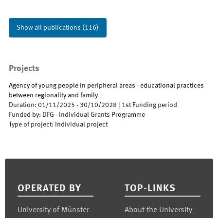
Show all publications
(
116
)
Projects
Agency of young people in peripheral areas - educational practices
between regionality and family
Duration
:
01/11/2025
-
30/10/2028
|
1st
Funding period
Funded by
:
DFG - Individual Grants Programme
Type of project
:
Individual project
Footer
OPERATED BY
TOP-LINKS
University of Münster
About the University