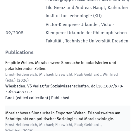
Tilo Grenz und Andreas Haupt
,
Karlsruher
Institut für Technologie (KIT)
Victor-Klemperer-Urkunde
,
Victor-
09
/
2008
Klemperer-Urkunde der Philosophischen
Fakultät
,
Technische Universität Dresden
Publications
Empörte Welten. Moralschwere Sinnsuche in polarisierten und
polarisierenden Zeiten.
Ernst-Heidenreich, Michael; Eisewicht, Paul; Gebhardt, Winfried
(
eds.
)
(
2026
)
Wiesbaden
:
VS Verlag für Sozialwissenschaften
.
doi:
10.1007/978-
3-658-48327-2
Book (edited collection)
|
Published
Moralschwere Sinnsuche in Empörten Welten. Erlebniswelten am
Schnittpunkt von politischer Soziologie und Moralsoziologie.
Ernst-Heidenreich, Michael; Eisewicht, Paul; Gebhardt,
Winfried
(
2026
)