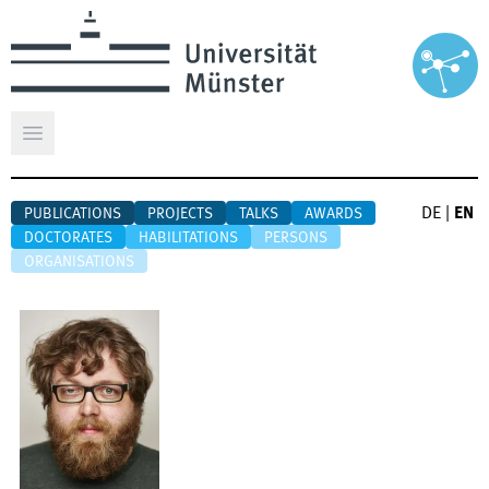
Open main menu
DE
|
EN
PUBLICATIONS
PROJECTS
TALKS
AWARDS
DOCTORATES
HABILITATIONS
PERSONS
ORGANISATIONS