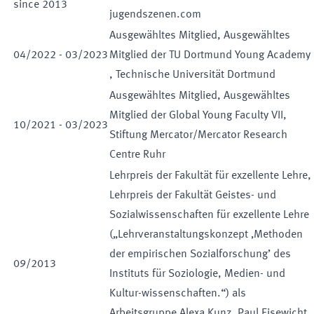
since
2013
jugendszenen.com
Ausgewähltes Mitglied
,
Ausgewähltes
04
/
2022
-
03
/
2023
Mitglied der TU Dortmund Young Academy
,
Technische Universität Dortmund
Ausgewähltes Mitglied
,
Ausgewähltes
Mitglied der Global Young Faculty VII
,
10
/
2021
-
03
/
2023
Stiftung Mercator/Mercator Research
Centre Ruhr
Lehrpreis der Fakultät für exzellente Lehre
,
Lehrpreis der Fakultät Geistes- und
Sozialwissenschaften für exzellente Lehre
(„Lehrveranstaltungskonzept ‚Methoden
der empirischen Sozialforschung’ des
09
/
2013
Instituts für Soziologie, Medien- und
Kultur-wissenschaften.“) als
Arbeitsgruppe Alexa Kunz, Paul Eisewicht,