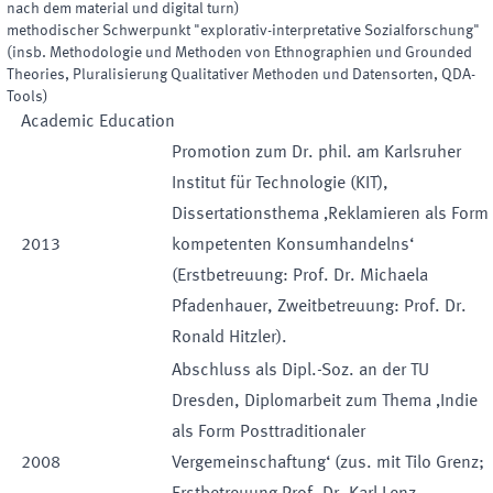
nach dem material und digital turn)
methodischer Schwerpunkt "explorativ-interpretative Sozialforschung"
(insb. Methodologie und Methoden von Ethnographien und Grounded
Theories, Pluralisierung Qualitativer Methoden und Datensorten, QDA-
Tools)
Academic Education
Promotion zum Dr. phil. am Karlsruher
Institut für Technologie (KIT),
Dissertationsthema ‚Reklamieren als Form
2013
kompetenten Konsumhandelns‘
(Erstbetreuung: Prof. Dr. Michaela
Pfadenhauer, Zweitbetreuung: Prof. Dr.
Ronald Hitzler).
Abschluss als Dipl.-Soz. an der TU
Dresden, Diplomarbeit zum Thema ‚Indie
als Form Posttraditionaler
2008
Vergemeinschaftung‘ (zus. mit Tilo Grenz;