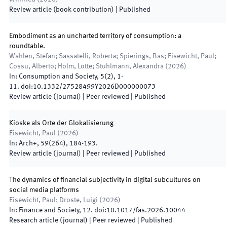
Review article (book contribution)
|
Published
Embodiment as an uncharted territory of consumption: a
roundtable.
Wahlen, Stefan; Sassatelli, Roberta; Spierings, Bas; Eisewicht, Paul;
Cossu, Alberto; Holm, Lotte; Stuhlmann, Alexandra
(
2026
)
In:
Consumption and Society
,
5
(
2
)
,
1
-
11
.
doi:
10.1332/27528499Y2026D000000073
Review article (journal)
| Peer reviewed
|
Published
Kioske als Orte der Glokalisierung
Eisewicht, Paul
(
2026
)
In:
Arch+
,
59
(
264
)
,
184
-
193
.
Review article (journal)
| Peer reviewed
|
Published
The dynamics of financial subjectivity in digital subcultures on
social media platforms
Eisewicht, Paul; Droste, Luigi
(
2026
)
In:
Finance and Society
,
12
.
doi:
10.1017/fas.2026.10044
Research article (journal)
| Peer reviewed
|
Published