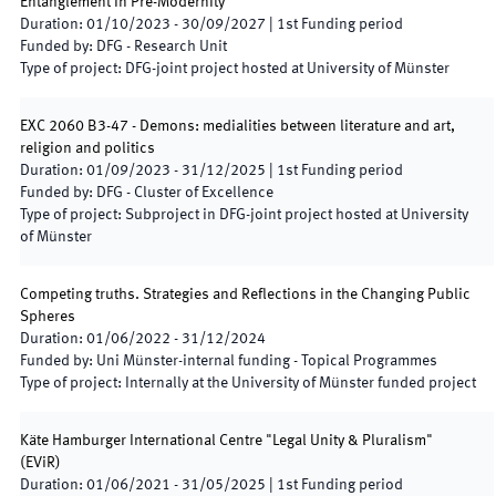
Entanglement in Pre-Modernity
Duration
:
01/10/2023
-
30/09/2027
|
1st
Funding period
Funded by
:
DFG - Research Unit
Type of project
:
DFG-joint project hosted at University of Münster
EXC 2060 B3-47 - Demons: medialities between literature and art,
religion and politics
Duration
:
01/09/2023
-
31/12/2025
|
1st
Funding period
Funded by
:
DFG - Cluster of Excellence
Type of project
:
Subproject in DFG-joint project hosted at University
of Münster
Competing truths. Strategies and Reflections in the Changing Public
Spheres
Duration
:
01/06/2022
-
31/12/2024
Funded by
:
Uni Münster-internal funding - Topical Programmes
Type of project
:
Internally at the University of Münster funded project
Käte Hamburger International Centre "Legal Unity & Pluralism"
(
EViR
)
Duration
:
01/06/2021
-
31/05/2025
|
1st
Funding period