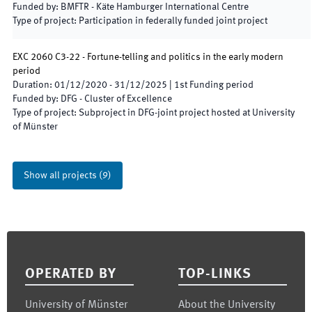
Funded by
:
BMFTR - Käte Hamburger International Centre
Type of project
:
Participation in federally funded joint project
EXC 2060 C3-22 - Fortune-telling and politics in the early modern
period
Duration
:
01/12/2020
-
31/12/2025
|
1st
Funding period
Funded by
:
DFG - Cluster of Excellence
Type of project
:
Subproject in DFG-joint project hosted at University
of Münster
Show all projects
(
9
)
Footer
OPERATED BY
TOP-LINKS
University of Münster
About the University