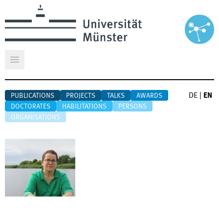
Open main menu
DE
|
EN
PUBLICATIONS
PROJECTS
TALKS
AWARDS
DOCTORATES
HABILITATIONS
PERSONS
ORGANISATIONS