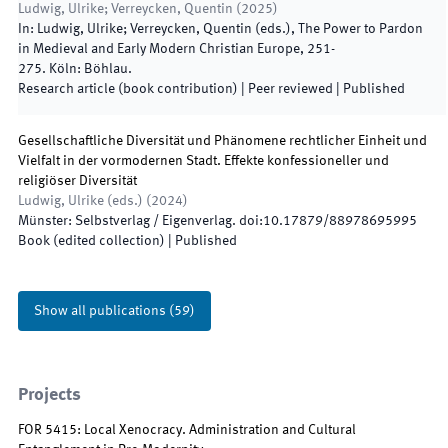
Ludwig, Ulrike; Verreycken, Quentin
(
2025
)
In:
Ludwig, Ulrike; Verreycken, Quentin
(
eds.
),
The Power to Pardon
in Medieval and Early Modern Christian Europe
,
251
-
275
.
Köln
:
Böhlau
.
Research article (book contribution)
| Peer reviewed
|
Published
Gesellschaftliche Diversität und Phänomene rechtlicher Einheit und
Vielfalt in der vormodernen Stadt. Effekte konfessioneller und
religiöser Diversität
Ludwig, Ulrike
(
eds.
)
(
2024
)
Münster
:
Selbstverlag / Eigenverlag
.
doi:
10.17879/88978695995
Book (edited collection)
|
Published
Show all publications
(
59
)
Projects
FOR 5415: Local Xenocracy. Administration and Cultural