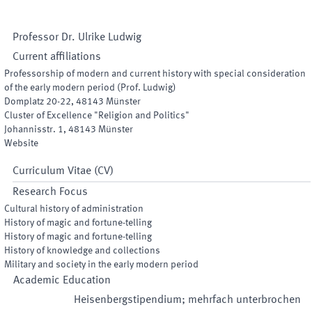
Professor Dr.
Ulrike
Ludwig
Current affiliations
Professorship of modern and current history with special consideration
of the early modern period (Prof. Ludwig)
Domplatz 20-22
,
48143
Münster
Cluster of Excellence "Religion and Politics"
Johannisstr. 1
,
48143
Münster
Website
Curriculum Vitae (CV)
Research Focus
Cultural history of administration
History of magic and fortune-telling
History of magic and fortune-telling
History of knowledge and collections
Military and society in the early modern period
Academic Education
Heisenbergstipendium; mehrfach unterbrochen