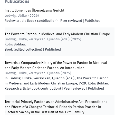
Publications
Institutionen des Übersetzens: Gericht
Ludwig, Ulrike
(
2026
)
Review article (book contribution)
| Peer reviewed
|
Published
The Power to Pardon in Medieval and Early Modern Christian Europe
Ludwig, Ulrike; Verreycken, Quentin
(
eds.
)
(
2025
)
Köln
:
Böhlau
.
Book (edited collection)
|
Published
Towards a Comparative History of the Power to Pardon in Medieval
and Early Modern Christian Europe. An Introduction
Ludwig, Ulrike; Verreycken, Quentin
(
2025
)
In:
Ludwig, Ulrike; Verreycken, Quentin
(
eds.
),
The Power to Pardon
in Medieval and Early Modern Christian Europe
,
7
-
29
.
Köln
:
Böhlau
.
Research article (book contribution)
| Peer reviewed
|
Published
Territorial-Princely Pardon as an Administrative Act. Preconditions
and Effects of a Changed Territorial-Princely Pardon Practice in
Electoral Saxony in the First Half of the 17th Century