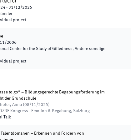
o
(
MCTG
)
024
-
31/12/2025
Münster
vidual project
se
11/2006
ional Center for the Study of Giftedness, Andere sonstige
vidual project
asse to go“ – Bildungsgerechte Begabungsförderung im
ht der Grundschule
thofer, Anna
(
08/11/2025
)
r ÖZBF-Kongress - Emotion & Begabung
,
Salzburg
al Talk
 Talentdomänen – Erkennen und Fördern von
gabung