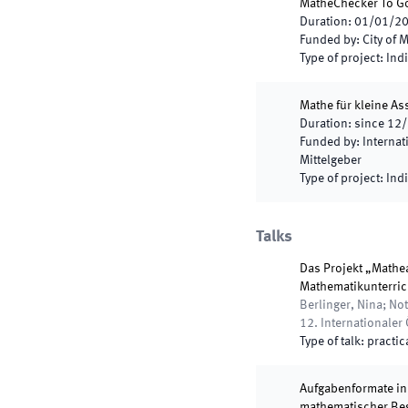
MatheChecker To G
Duration
:
01/01/2
Funded by
:
City of 
Type of project
:
Indi
Mathe für kleine As
Duration
:
since
12/
Funded by
:
Internat
Mittelgeber
Type of project
:
Indi
Talks
Das Projekt „Mathe
Mathematikunterric
Berlinger, Nina; No
12. Internationale
Type of talk
:
practic
Aufgabenformate in
mathematischer Be