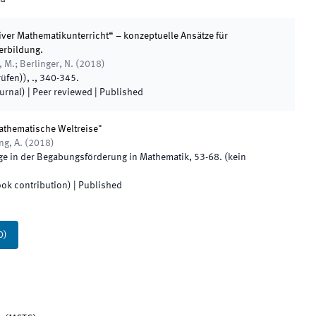
iver Mathematikunterricht“ – konzeptuelle Ansätze für
erbildung.
 M.; Berlinger, N.
(
2018
)
rüfen)
)
,
.
,
340
-
345
.
ournal)
| Peer reviewed
|
Published
athematische Weltreise"
ng, A.
(
2018
)
e in der Begabungsförderung in Mathematik
,
53
-
68
.
(
kein
ook contribution)
|
Published
0
)