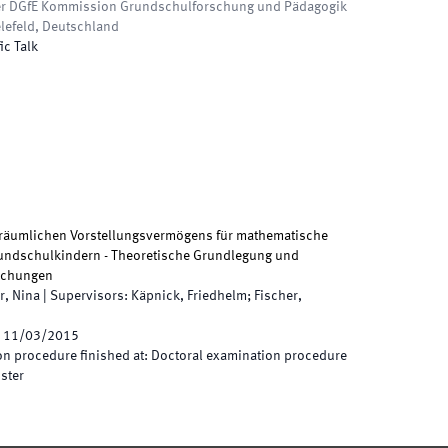
der DGfE Kommission Grundschulforschung und Pädagogik
lefeld, Deutschland
ic Talk
räumlichen Vorstellungsvermögens für mathematische
undschulkindern - Theoretische Grundlegung und
uchungen
r, Nina
|
Supervisors
:
Käpnick, Friedhelm; Fischer,
11/03/2015
n procedure finished at
:
Doctoral examination procedure
nster