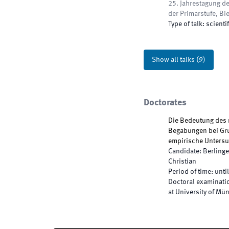
25. Jahrestagung 
der Primarstufe
,
Bie
Type of talk
:
scientif
Show all talks
(
9
)
Doctorates
Die Bedeutung des 
Begabungen bei Gr
empirische Unters
Candidate
:
Berlinge
Christian
Period of time
:
until
Doctoral examinatio
at University of Mü