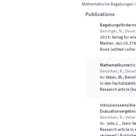
Mathematische Begabungen i
Publications
Begabungsfördernde
Berlinger, N.; Dexel
2023
:
Verlag für wi
Medien
.
doi:
10.37
Book (edited collec
Mathematikunterric
Benölken, R.; Dexel,
In:
Veber, M.; Benölk
in den Fachdidakti
Research article (b
Inklusionssensible
Evaluationsergebni
Benölken, R.; Veber,
In:
(
eds.
),
.
(
kein V
Research article in
reviewed
|
Publish