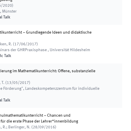
6/2020
)
,
Münster
al Talk
tikunterricht – Grundlegende Ideen und didaktische
ken, R.
(
17/06/2017
)
inars der GHRPraxisphase
,
Universität Hildesheim
ic Talk
zierung im Mathematikunterricht: Offene, substanzielle
 T.
(
13/05/2017
)
le Förderung"
,
Landeskompetenzzentrum für individuelle
al Talk
hulmathematikunterricht – Chancen und
für die erste Phase der Lehrer*innenbildung
 R.; Berlinger, N.
(
28/09/2016
)