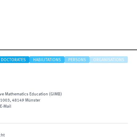
DOCTORATES
HABILITATIONS
PERSONS
ORGANISATIONS
sive Mathematics Education
(
GIMB
)
1003
,
48149
Münster
E-Mail
cht