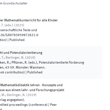
m Grundschulalter
r Mathematikunterricht für alle Kinder
, T.
(
eds.
)
(
2023
)
ssenschaftliche Texte und
626/GA9783959872621.0
tion)
|
Published
ht und Potenzialorientierung
 T.; Berlinger, N.
(
2019
)
en, R.; Pfitzner, R.
(
eds.
),
Potenzialorientierte Förderung
ken
,
43
-
59
.
Münster
:
Waxmann
.
ook contribution)
|
Published
 Mathematikdidaktik lehren - Konzepte und
sse aus einem Lehr- und Forschungsprojekt
 M.; Berlinger, N.
(
2019
)
erlag angegeben
)
.
 edited proceedings (conference)
| Peer
ed