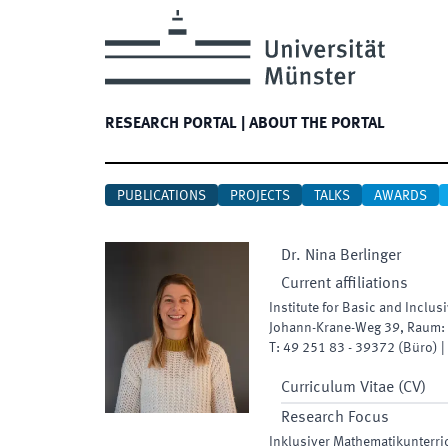
RESEARCH PORTAL
|
ABOUT THE PORTAL
PUBLICATIONS
PROJECTS
TALKS
AWARDS
Dr.
Nina
Berlinger
Current affiliations
Institute for Basic and Inclu
Johann-Krane-Weg 39
,
Raum
:
T:
49 251 83 - 39372
(
Büro
)
|
Curriculum Vitae (CV)
Research Focus
Inklusiver Mathematikunterri