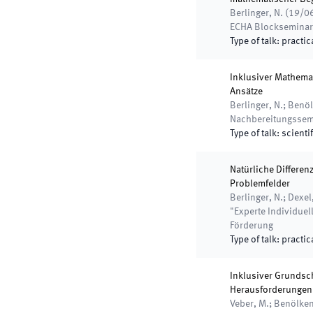
Berlinger, N.
(
19/0
ECHA Blockseminar
Type of talk
:
practic
Inklusiver Mathema
Ansätze
Berlinger, N.; Benöl
Nachbereitungssem
Type of talk
:
scientif
Natürliche Differen
Problemfelder
Berlinger, N.; Dexel,
"Experte Individuel
Förderung
Type of talk
:
practic
Inklusiver Grundsc
Herausforderungen 
Veber, M.; Benölken,