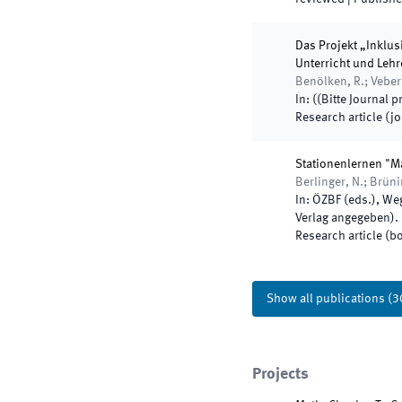
Das Projekt „Inklus
Unterricht und Lehr
Benölken, R.; Veber,
In:
(
(Bitte Journal p
Research article (j
Stationenlernen "M
Berlinger, N.; Brüni
In:
ÖZBF
(
eds.
),
Weg
Verlag angegeben
)
.
Research article (b
Show all publications
(
3
Projects