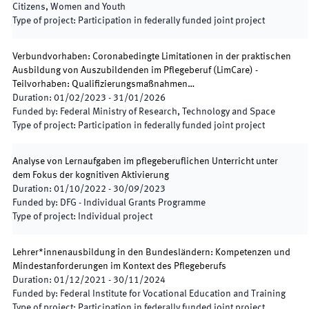
Citizens, Women and Youth
Type of project
:
Participation in federally funded joint project
Verbundvorhaben: Coronabedingte Limitationen in der praktischen
Ausbildung von Auszubildenden im Pflegeberuf (LimCare) -
Teilvorhaben: Qualifizierungsmaßnahmen…
Duration
:
01/02/2023
-
31/01/2026
Funded by
:
Federal Ministry of Research, Technology and Space
Type of project
:
Participation in federally funded joint project
Analyse von Lernaufgaben im pflegeberuflichen Unterricht unter
dem Fokus der kognitiven Aktivierung
Duration
:
01/10/2022
-
30/09/2023
Funded by
:
DFG - Individual Grants Programme
Type of project
:
Individual project
Lehrer*innenausbildung in den Bundesländern: Kompetenzen und
Mindestanforderungen im Kontext des Pflegeberufs
Duration
:
01/12/2021
-
30/11/2024
Funded by
:
Federal Institute for Vocational Education and Training
Type of project
:
Participation in federally funded joint project