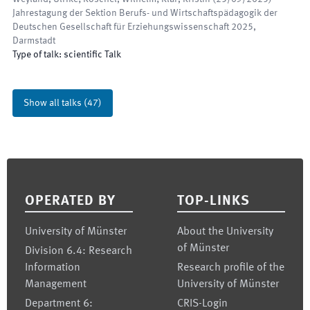
Jahrestagung der Sektion Berufs- und Wirtschaftspädagogik der
Deutschen Gesellschaft für Erziehungswissenschaft 2025
,
Darmstadt
Type of talk
:
scientific Talk
Show all talks
(
47
)
Footer
OPERATED BY
TOP-LINKS
University of Münster
About the University
of Münster
Division 6.4: Research
Information
Research profile of the
Management
University of Münster
Department 6:
CRIS-Login