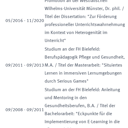
Promotion an der Westfälischen
Wilhelms-Universität Münster, Dr. phil. /
Titel der Dissertation: "Zur Förderung
05
/
2016
-
11
/
2020
professioneller Unterrichtswahrnehmung
im Kontext von Heterogenität im
Unterricht"
Studium an der FH Bielefeld:
Berufspädagogik Pflege und Gesundheit,
09
/
2011
-
09
/
2013
M.A. / Titel der Masterarbeit: "Situiertes
Lernen in immersiven Lernumgebungen
durch Serious Games"
Studium an der FH Bielefeld: Anleitung
und Mentoring in den
Gesundheitsberufen, B.A. / Titel der
09
/
2008
-
09
/
2011
Bachelorarbeit: "Eckpunkte für die
Implementierung von E-Learning in die