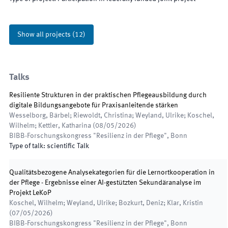
Show all projects
(
12
)
Talks
Resiliente Strukturen in der praktischen Pflegeausbildung durch
digitale Bildungsangebote für Praxisanleitende stärken
Wesselborg, Bärbel; Riewoldt, Christina; Weyland, Ulrike; Koschel,
Wilhelm; Kettler, Katharina
(
08/05/2026
)
BIBB-Forschungskongress "Resilienz in der Pflege"
,
Bonn
Type of talk
:
scientific Talk
Qualitätsbezogene Analysekategorien für die Lernortkooperation in
der Pflege - Ergebnisse einer AI-gestützten Sekundäranalyse im
Projekt LeKoP
Koschel, Wilhelm; Weyland, Ulrike; Bozkurt, Deniz; Klar, Kristin
(
07/05/2026
)
BIBB-Forschungskongress "Resilienz in der Pflege"
,
Bonn