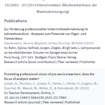
10
/
2002
-
07
/
2013
Intensivstation (Akutkrankenhaus der
Maximalversorgung)
Publications
Zur Förderung professioneller Unterrichtswahrnehmung im
Lehramtsstudium - Analysen zum Potenzial von Eigen- und
Fremdvideos
Oestermann, Verena; Weyland, Ulrike; Koschel, Wilhelm
(
2025
)
In:
Rahn, Sylvia; Seifried, Jürgen; Ziegler, Birgit
(
eds.
),
Lehrpersonen
an berufsbildenden Schulen im Spiegel empirischer
Forschung
,
227
-
245
.
Stuttgart
:
Franz Steiner Verlag
.
Research article (book contribution)
| Peer reviewed
|
Published
Promoting professional vision of pre-service teachers: does the
focus of analysis matter?
Junker, R., Dückers, C., Grewe, O., Henke, I., Hörter, P., Jürgens, M.,
Koschel, W., Meurel, M., Möller, K., & Holodynski, M.
(
2025
)
In:
Teacher Development
,
Online
,
1
-
23
.
doi:
10.1080/13664530.2025.2517880
Research article (journal)
| Peer reviewed
|
Published