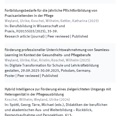
Fortbildungsbedarfe für die jährliche Pflichtfortbildung von
Praxisanleitenden in der Pflege
Weyland, Ulrike; Koschel, Wilhelm; Kettler, Katharina
(
2025
)
In:
Berufsbildung in Wissenschaft und
Praxis
,
H20155
(
03/2025
)
,
35
-
39
.
Research article (journal)
| Peer reviewed
|
Published
Förderung professioneller Unterrichtswahrnehmung von Seamless-
Learning im Kontext der Gesundheits- und Pflegeberufe
Weyland, Ulrike; Klar, Kristin; Koschel, Wilhelm
(
2025
)
In:
Digitale Transformation für Schule und Lehrkräftebildung
gestalten
,
29.09.2025-30.09.2025
,
Potsdam
,
Germany
.
Poster
| Peer reviewed
|
Published
Hybrid Intelligence zur Förderung eines zielgerichteten Umgangs mit
Heterogenität in der Pflegeausbildung
Koschel, Wilhelm; Weyland, Ulrike
(
2024
)
In:
Spöttl, Georg; Tärre, Michael
(
eds.
),
Didaktiken der beruflichen
und akademischen Aus- und Weiterbildung – Rückblick,
Bestandsaufnahme und Perspektiven
,
613
-