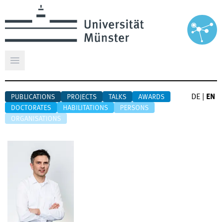
Open main menu
DE
|
EN
PUBLICATIONS
PROJECTS
TALKS
AWARDS
DOCTORATES
HABILITATIONS
PERSONS
ORGANISATIONS