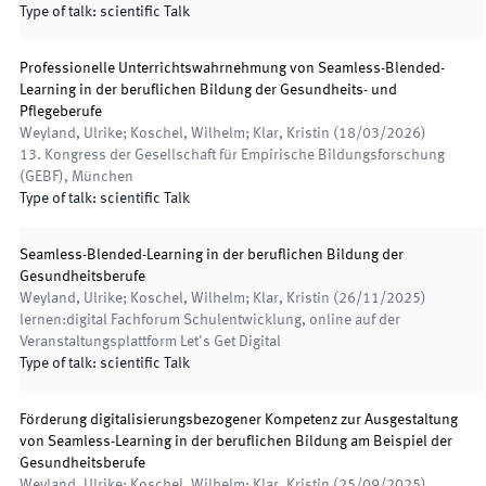
Type of talk
:
scientific Talk
Professionelle Unterrichtswahrnehmung von Seamless-Blended-
Learning in der beruflichen Bildung der Gesundheits- und
Pflegeberufe
Weyland, Ulrike; Koschel, Wilhelm; Klar, Kristin
(
18/03/2026
)
13. Kongress der Gesellschaft für Empirische Bildungsforschung
(GEBF)
,
München
Type of talk
:
scientific Talk
Seamless-Blended-Learning in der beruflichen Bildung der
Gesundheitsberufe
Weyland, Ulrike; Koschel, Wilhelm; Klar, Kristin
(
26/11/2025
)
lernen:digital Fachforum Schulentwicklung
,
online auf der
Veranstaltungsplattform Let's Get Digital
Type of talk
:
scientific Talk
Förderung digitalisierungsbezogener Kompetenz zur Ausgestaltung
von Seamless-Learning in der beruflichen Bildung am Beispiel der
Gesundheitsberufe
Weyland, Ulrike; Koschel, Wilhelm; Klar, Kristin
(
25/09/2025
)