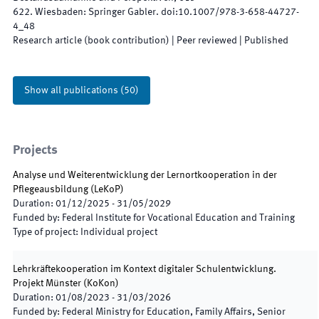
622
.
Wiesbaden
:
Springer Gabler
.
doi:
10.1007/978-3-658-44727-
4_48
Research article (book contribution)
| Peer reviewed
|
Published
Show all publications
(
50
)
Projects
Analyse und Weiterentwicklung der Lernortkooperation in der
Pflegeausbildung
(
LeKoP
)
Duration
:
01/12/2025
-
31/05/2029
Funded by
:
Federal Institute for Vocational Education and Training
Type of project
:
Individual project
Lehrkräftekooperation im Kontext digitaler Schulentwicklung.
Projekt Münster
(
KoKon
)
Duration
:
01/08/2023
-
31/03/2026
Funded by
:
Federal Ministry for Education, Family Affairs, Senior