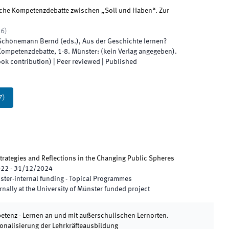
che Kompetenzdebatte zwischen „Soll und Haben“. Zur
16
)
 Schönemann Bernd
(
eds.
),
Aus der Geschichte lernen?
 Kompetenzdebatte
,
1
-
8
.
Münster
:
(
kein Verlag angegeben
)
.
ook contribution)
| Peer reviewed
|
Published
7
)
trategies and Reflections in the Changing Public Spheres
022
-
31/12/2024
ster-internal funding - Topical Programmes
rnally at the University of Münster funded project
tenz - Lernen an und mit außerschulischen Lernorten.
ionalisierung der Lehrkräfteausbildung