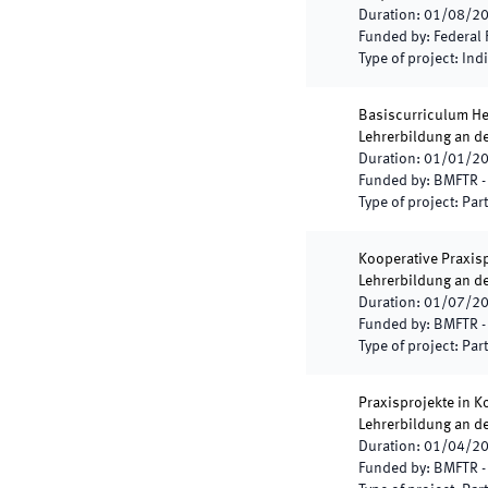
Duration
:
01/08/2
Funded by
:
Federal 
Type of project
:
Indi
Basiscurriculum Het
Lehrerbildung an 
Duration
:
01/01/2
Funded by
:
BMFTR - 
Type of project
:
Part
Kooperative Praxispr
Lehrerbildung an 
Duration
:
01/07/2
Funded by
:
BMFTR - 
Type of project
:
Part
Praxisprojekte in K
Lehrerbildung an 
Duration
:
01/04/2
Funded by
:
BMFTR - 