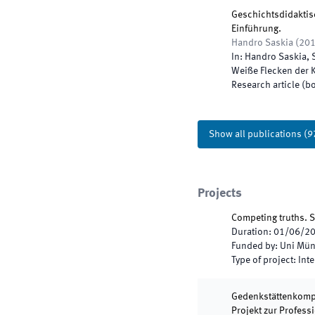
Geschichtsdidaktis
Einführung.
Handro Saskia
(
20
In:
Handro Saskia,
Weiße Flecken der
Research article (b
Show all publications
(
9
Projects
Competing truths. S
Duration
:
01/06/2
Funded by
:
Uni Mün
Type of project
:
Inte
Gedenkstättenkompe
Projekt zur Profess