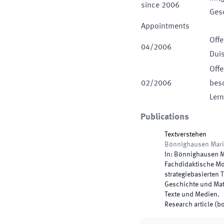
since
2006
Gesc
Appointments
Offe
04
/
2006
Dui
Offe
02
/
2006
beso
Ler
Publications
Textverstehen
Bönnighausen Mario
In:
Bönnighausen M
Fachdidaktische Mo
strategiebasierten 
Geschichte und Ma
Texte und Medien
.
Research article (b