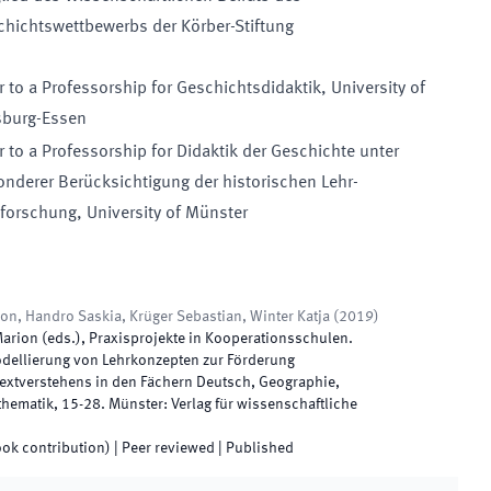
hichtswettbewerbs der Körber-Stiftung
r to a
Professorship for
Geschichtsdidaktik
,
University of
sburg-Essen
r to a
Professorship for
Didaktik der Geschichte unter
nderer Berücksichtigung der historischen Lehr-
nforschung
,
University of Münster
n, Handro Saskia, Krüger Sebastian, Winter Katja
(
2019
)
arion
(
eds.
),
Praxisprojekte in Kooperationsschulen.
dellierung von Lehrkonzepten zur Förderung
Textverstehens in den Fächern Deutsch, Geographie,
thematik
,
15
-
28
.
Münster
:
Verlag für wissenschaftliche
ook contribution)
| Peer reviewed
|
Published