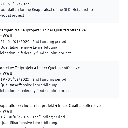
021
-
31/12/2023
Foundation for the Reappraisal of the SED Dictatorship
vidual project
erogenität: Teilprojekt 1 in der Qualitätsoffensive
der WWU
021
-
31/01/2024
|
2nd
Funding period
Qualitätsoffensive Lehrerbildung
icipation in federally funded joint project
ojekte: Teilprojekt 4 in der Qualitätsoffensive
der WWU
019
-
31/12/2023
|
2nd
Funding period
Qualitätsoffensive Lehrerbildung
icipation in federally funded joint project
ooperationsschulen: Teilprojekt 4 in der Qualitätsoffensive
der WWU
016
-
30/06/2019
|
1st
Funding period
Qualitätsoffensive Lehrerbildung