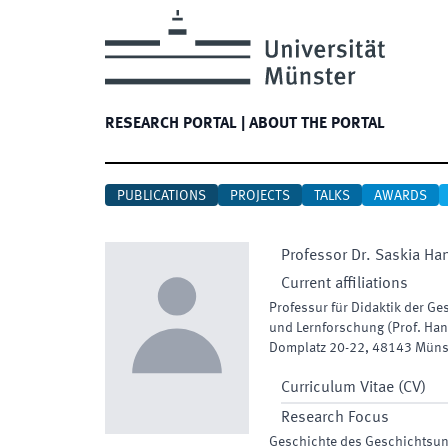
RESEARCH PORTAL
|
ABOUT THE PORTAL
PUBLICATIONS
PROJECTS
TALKS
AWARDS
Professor Dr.
Saskia
Ha
Current affiliations
Professur für Didaktik der G
und Lernforschung (Prof. Ha
Domplatz 20-22
,
48143
Müns
Curriculum Vitae (CV)
Research Focus
Geschichte des Geschichtsun