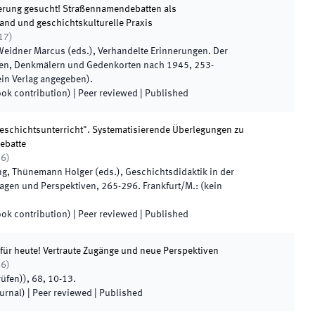
ierung gesucht! Straßennamendebatten als
nd und geschichtskulturelle Praxis
17
)
 Weidner Marcus
(
eds.
),
Verhandelte Erinnerungen. Der
en, Denkmälern und Gedenkorten nach 1945
,
253
-
ein Verlag angegeben
)
.
ook contribution)
| Peer reviewed
|
Published
eschichtsunterricht". Systematisierende Überlegungen zu
Debatte
16
)
ng, Thünemann Holger
(
eds.
),
Geschichtsdidaktik in der
agen und Perspektiven
,
265
-
296
.
Frankfurt/M.
:
(
kein
ook contribution)
| Peer reviewed
|
Published
für heute! Vertraute Zugänge und neue Perspektiven
16
)
rüfen)
)
,
68
,
10
-
13
.
ournal)
| Peer reviewed
|
Published