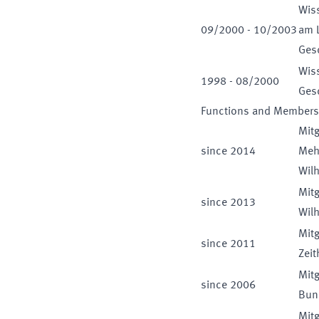
Wiss
09
/
2000
-
10
/
2003
am L
Gesc
Wiss
1998
-
08
/
2000
Gesc
Functions and Members
Mitg
since
2014
Meh
Wilh
Mitg
since
2013
Wilh
Mitg
since
2011
Zeit
Mitg
since
2006
Bun
Mitg