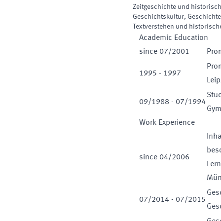
Zeitgeschichte und historisc
Geschichtskultur, Geschicht
Textverstehen und historisch
Academic Education
since
07
/
2001
Prom
Prom
1995
-
1997
Leip
Stud
09
/
1988
-
07
/
1994
Gymn
Work Experience
Inha
beso
since
04
/
2006
Lern
Mün
Gesc
07
/
2014
-
07
/
2015
Ges