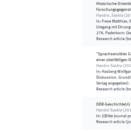
Historische Orient
Forschungsgegensta
Handro, Saskia
(
20
In:
Frese Matthias,
Umgang mit Ehrung
278
.
Paderborn
:
(
k
Research article (b
"Sprachsensibler G
einer überfälligen 
Handro Saskia
(
20
In:
Hasberg Wolfga
Diskussion. Grundl
Verlag angegeben
)
.
Research article (b
DDR-Geschichte(n) 
Handro Saskia
(
20
In:
(
(Bitte Journal p
Research article (j