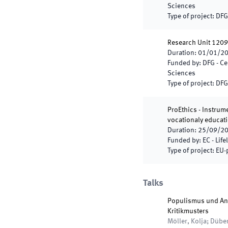
Sciences
Type of project
:
DFG-
Research Unit 1209:
Duration
:
01/01/2
Funded by
:
DFG - Ce
Sciences
Type of project
:
DFG-
ProEthics - Instrum
vocationaly educati
Duration
:
25/09/2
Funded by
:
EC - Lif
Type of project
:
EU-
Talks
Populismus und Ant
Kritikmusters
Möller, Kolja; Dübe