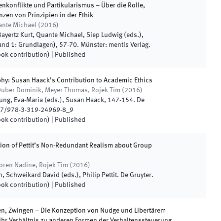
ienkonflikte und Partikularismus – Über die Rolle,
zen von Prinzipien in der Ethik
ante Michael
(
2016
)
Bayertz Kurt, Quante Michael, Siep Ludwig
(
eds.
),
and 1: Grundlagen)
,
57
-
70
.
Münster
:
mentis Verlag
.
ook contribution)
|
Published
phy: Susan Haack’s Contribution to Academic Ethics
über Dominik, Meyer Thomas, Rojek Tim
(
2016
)
 Jung, Eva-Maria
(
eds.
),
Susan Haack
,
147
-
154
.
De
7/978-3-319-24969-8_9
ook contribution)
|
Published
tion of Pettit’s Non-Redundant Realism about Group
ren Nadine, Rojek Tim
(
2016
)
, Schweikard David
(
eds.
),
Philip Pettit
.
De Gruyter
.
ook contribution)
|
Published
n, Zwingen – Die Konzeption von Nudge und Libertärem
ihr Verhältnis zu anderen Formen der Verhaltenssteuerung