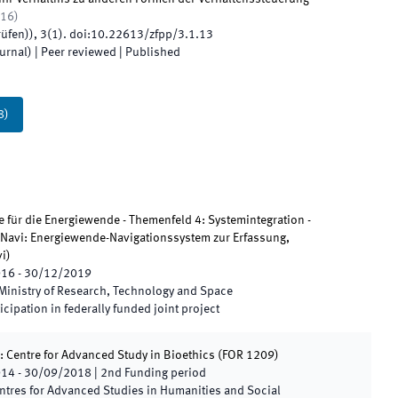
16
)
rüfen)
)
,
3
(
1
)
.
doi:
10.22613/zfpp/3.1.13
ournal)
| Peer reviewed
|
Published
8
)
 für die Energiewende - Themenfeld 4: Systemintegration -
avi: Energiewende-Navigationssystem zur Erfassung,
vi
)
016
-
30/12/2019
Ministry of Research, Technology and Space
icipation in federally funded joint project
 Centre for Advanced Study in Bioethics
(
FOR 1209
)
014
-
30/09/2018
|
2nd
Funding period
ntres for Advanced Studies in Humanities and Social