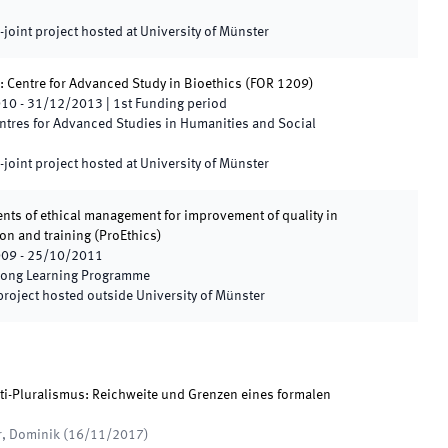
joint project hosted at University of Münster
 Centre for Advanced Study in Bioethics
(
FOR 1209
)
010
-
31/12/2013
|
1st
Funding period
ntres for Advanced Studies in Humanities and Social
joint project hosted at University of Münster
ents of ethical management for improvement of quality in
on and training
(
ProEthics
)
009
-
25/10/2011
elong Learning Programme
project hosted outside University of Münster
i-Pluralismus: Reichweite und Grenzen eines formalen
r, Dominik
(
16/11/2017
)