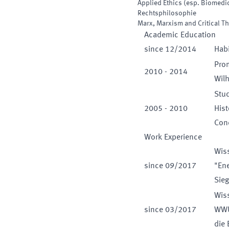
Applied Ethics (esp. Biomedic
Rechtsphilosophie
Marx, Marxism and Critical T
Academic Education
since
12
/
2014
Habi
Prom
2010
-
2014
Wilh
Stu
2005
-
2010
Hist
Conc
Work Experience
Wiss
since
09
/
2017
"Ene
Sie
Wiss
since
03
/
2017
WWU
die