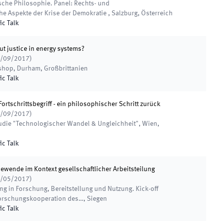
ische Philosophie. Panel: Rechts- und
he Aspekte der Krise der Demokratie
,
Salzburg, Österreich
ic Talk
ut justice in energy systems?
/09/2017
)
kshop
,
Durham, Großbrittanien
ic Talk
rtschrittsbegriff - ein philosophischer Schritt zurück
/09/2017
)
tudie "Technologischer Wandel & Ungleichheit"
,
Wien,
ic Talk
ewende im Kontext gesellschaftlicher Arbeitsteilung
/05/2017
)
g in Forschung, Bereitstellung und Nutzung. Kick-off
 Forschungskooperation des…
,
Siegen
ic Talk