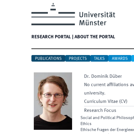
RESEARCH PORTAL
|
ABOUT THE PORTAL
PUBLICATIONS
PROJECTS
TALKS
AWARDS
Dr.
Dominik
Düber
No current affiliations a
university.
Curriculum Vitae (CV)
Research Focus
Social and Political Philosop
Ethics
Ethische Fragen der Energie