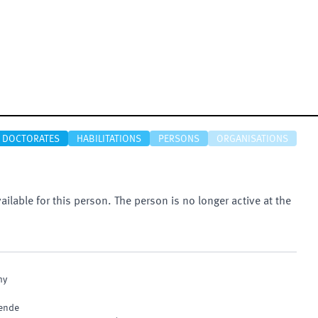
DOCTORATES
HABILITATIONS
PERSONS
ORGANISATIONS
vailable for this person. The person is no longer active at the
hy
wende