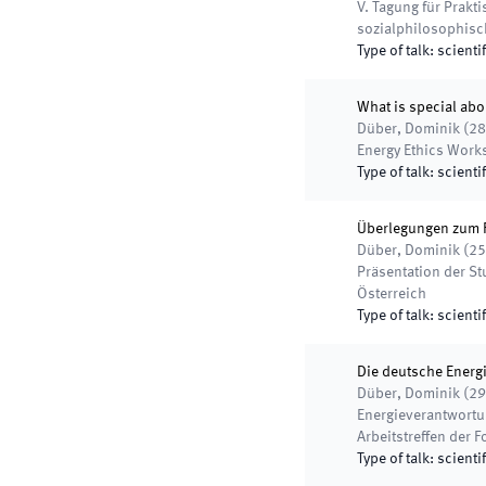
V. Tagung für Prakt
sozialphilosophisc
Type of talk
:
scientif
What is special abo
Düber, Dominik
(
28
Energy Ethics Wor
Type of talk
:
scientif
Überlegungen zum Fo
Düber, Dominik
(
25
Präsentation der S
Österreich
Type of talk
:
scientif
Die deutsche Energi
Düber, Dominik
(
29
Energieverantwortun
Arbeitstreffen der
Type of talk
:
scientif