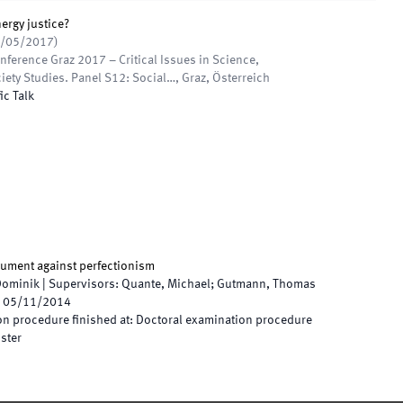
ergy justice?
/05/2017
)
ference Graz 2017 – Critical Issues in Science,
iety Studies. Panel S12: Social…
,
Graz, Österreich
ic Talk
gument against perfectionism
Dominik
|
Supervisors
:
Quante, Michael; Gutmann, Thomas
05/11/2014
n procedure finished at
:
Doctoral examination procedure
nster