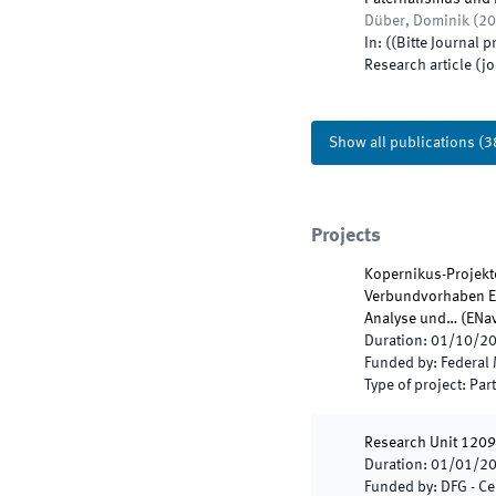
Düber, Dominik
(
20
In:
(
(Bitte Journal p
Research article (j
Show all publications
(
3
Projects
Kopernikus-Projekte
Verbundvorhaben EN
Analyse und…
(
ENa
Duration
:
01/10/2
Funded by
:
Federal 
Type of project
:
Part
Research Unit 1209:
Duration
:
01/01/2
Funded by
:
DFG - Ce