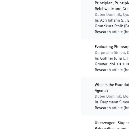
Prinzipien, Prinzip
Reichweite und Gren
Düber Dominik, Qu
In:
Ach Johann S. , 
Grundkurs Ethik (B
Research article (b
Evaluating Philoso
Derpmann Simon, D
In:
Göhner Julia F.,
Gruyter
.
doi:
10.100
Research article (b
What is the Founda
Agents?
Düber Dominik, Moo
In:
Derpmann Simon
Research article (b
Überzeugen, Stupse
Paternalismus und 