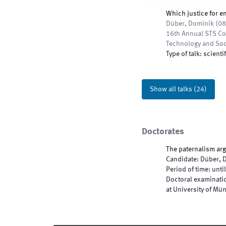
Which justice for en
Düber, Dominik
(
08
16th Annual STS Con
Technology and Soc
Type of talk
:
scientif
Show all talks
(
24
)
Doctorates
The paternalism ar
Candidate
:
Düber, 
Period of time
:
until
Doctoral examinatio
at University of Mü