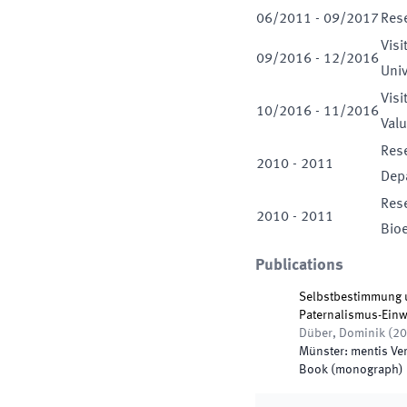
06
/
2011
-
09
/
2017
Rese
Visi
09
/
2016
-
12
/
2016
Univ
Visi
10
/
2016
-
11
/
2016
Valu
Rese
2010
-
2011
Depa
Rese
2010
-
2011
Bioe
Publications
Selbstbestimmung u
Paternalismus-Einw
Düber, Dominik
(
20
Münster
:
mentis Ve
Book (monograph)