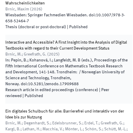
Wahrscheinlichkeiten
Brnic, Maxim
(
2026
)
Wiesbaden
:
Springer Fachmedien Wiesbaden
.
doi:
10.1007/978-3-
658-52464-7
Thesis (doctoral or post-doctoral)
|
Published
Interactive and Accessible? A First Insight into the Analysis of Digital
Textbooks with regard to their Current Development Status
Brnic, M.; Greefrath, G.
(
2025
)
In:
Pepin, B.; Kohanová, I.; Langfeldt, M. B
(
eds.
),
Proceedings of the
Fifth International Conference on Mathematics Textbook Research
and Development
,
141
-
148
.
Trondheim
:
/
Norwegian University of
Science and Technology, Trondheim,
Norway
.
doi:
10.5281/zenodo.17909688
Research article in edited proceedings (conference)
| Peer
reviewed
|
Published
Ein digitales Schulbuch für alle: Barrierefrei und interaktiv von der
Idee bis zur Nutzung
Brnic, M.; Degenhardt, S.; Edelsbrunner, S.; Erdel, T.; Greefrath, G.;
Kargl, B.; Lathan, H.; Macchia, V.; Mönter, L.; Schön, S.; Schütt, M.-L.;