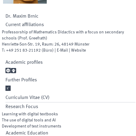
Dr.
Maxim
Brnic
Current affiliations
Professorship of Mathematics Didactics with a focus on secondary
schools (Prof. Greefrath)
Henriette-Son-Str. 19
,
Raum
:
26
,
48149
Münster
T:
+49 251 83-21192
(
Büro
)
|
E-Mail
|
Website
Academic profiles


Further Profiles

Curriculum Vitae (CV)
Research Focus
Learning with digital textbooks
The use of digital tools and AI
Development of test instruments
Academic Education