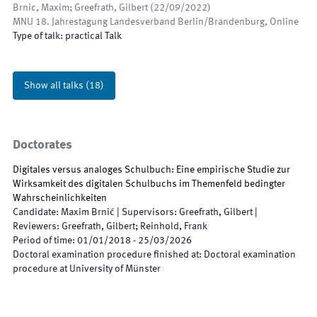
Brnic, Maxim; Greefrath, Gilbert
(
22/09/2022
)
MNU 18. Jahrestagung Landesverband Berlin/Brandenburg
,
Online
Type of talk
:
practical Talk
Show all talks
(
18
)
Doctorates
Digitales versus analoges Schulbuch: Eine empirische Studie zur
Wirksamkeit des digitalen Schulbuchs im Themenfeld bedingter
Wahrscheinlichkeiten
Candidate
:
Maxim Brnić
|
Supervisors
:
Greefrath, Gilbert
|
Reviewers
:
Greefrath, Gilbert; Reinhold, Frank
Period of time
:
01/01/2018
-
25/03/2026
Doctoral examination procedure finished at
:
Doctoral examination
procedure at University of Münster