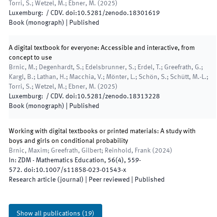
Torri, S.; Wetzel, M.; Ebner, M.
(
2025
)
Luxemburg
:
/
CDV
.
doi:
10.5281/zenodo.18301619
Book (monograph)
|
Published
A digital textbook for everyone: Accessible and interactive, from
concept to use
Brnic, M.; Degenhardt, S.; Edelsbrunner, S.; Erdel, T.; Greefrath, G.;
Kargl, B.; Lathan, H.; Macchia, V.; Mönter, L.; Schön, S.; Schütt, M.-L.;
Torri, S.; Wetzel, M.; Ebner, M.
(
2025
)
Luxemburg
:
/
CDV
.
doi:
10.5281/zenodo.18313228
Book (monograph)
|
Published
Working with digital textbooks or printed materials: A study with
boys and girls on conditional probability
Brnic, Maxim; Greefrath, Gilbert; Reinhold, Frank
(
2024
)
In:
ZDM - Mathematics Education
,
56
(
4
)
,
559
-
572
.
doi:
10.1007/s11858-023-01543-x
Research article (journal)
| Peer reviewed
|
Published
Show all publications
(
19
)