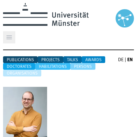
Open main menu
DE
|
EN
PUBLICATIONS
PROJECTS
TALKS
AWARDS
DOCTORATES
HABILITATIONS
PERSONS
ORGANISATIONS