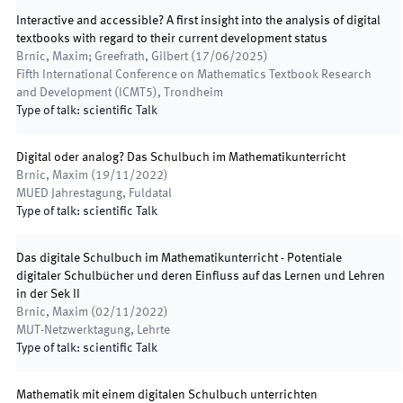
Interactive and accessible? A first insight into the analysis of digital
textbooks with regard to their current development status
Brnic, Maxim; Greefrath, Gilbert
(
17/06/2025
)
Fifth International Conference on Mathematics Textbook Research
and Development (ICMT5)
,
Trondheim
Type of talk
:
scientific Talk
Digital oder analog? Das Schulbuch im Mathematikunterricht
Brnic, Maxim
(
19/11/2022
)
MUED Jahrestagung
,
Fuldatal
Type of talk
:
scientific Talk
Das digitale Schulbuch im Mathematikunterricht - Potentiale
digitaler Schulbücher und deren Einfluss auf das Lernen und Lehren
in der Sek II
Brnic, Maxim
(
02/11/2022
)
MUT-Netzwerktagung
,
Lehrte
Type of talk
:
scientific Talk
Mathematik mit einem digitalen Schulbuch unterrichten