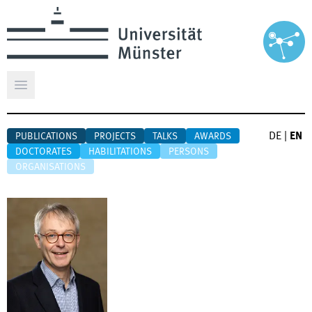
Open main menu
DE
|
EN
PUBLICATIONS
PROJECTS
TALKS
AWARDS
DOCTORATES
HABILITATIONS
PERSONS
ORGANISATIONS