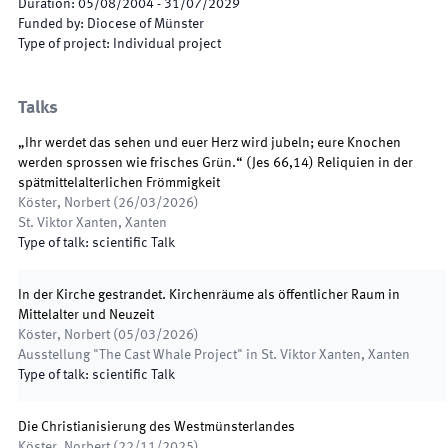
Duration
:
05/08/2004
-
31/07/2029
Funded by
:
Diocese of Münster
Type of project
:
Individual project
Talks
„Ihr werdet das sehen und euer Herz wird jubeln; eure Knochen
werden sprossen wie frisches Grün.“ (Jes 66,14) Reliquien in der
spätmittelalterlichen Frömmigkeit
Köster, Norbert
(
26/03/2026
)
St. Viktor Xanten
,
Xanten
Type of talk
:
scientific Talk
In der Kirche gestrandet. Kirchenräume als öffentlicher Raum in
Mittelalter und Neuzeit
Köster, Norbert
(
05/03/2026
)
Ausstellung "The Cast Whale Project" in St. Viktor Xanten
,
Xanten
Type of talk
:
scientific Talk
Die Christianisierung des Westmünsterlandes
Köster, Norbert
(
22/11/2025
)