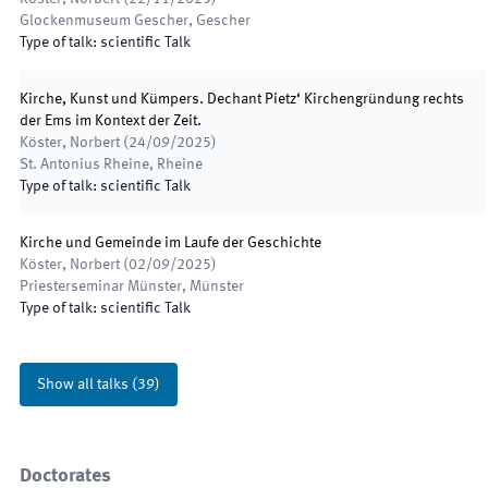
Glockenmuseum Gescher
,
Gescher
Type of talk
:
scientific Talk
Kirche, Kunst und Kümpers. Dechant Pietz‘ Kirchengründung rechts
der Ems im Kontext der Zeit.
Köster, Norbert
(
24/09/2025
)
St. Antonius Rheine
,
Rheine
Type of talk
:
scientific Talk
Kirche und Gemeinde im Laufe der Geschichte
Köster, Norbert
(
02/09/2025
)
Priesterseminar Münster
,
Münster
Type of talk
:
scientific Talk
Show all talks
(
39
)
Doctorates