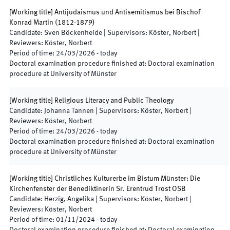
[
Working title
]
Antijudaismus und Antisemitismus bei Bischof
Konrad Martin (1812-1879)
Candidate
:
Sven Böckenheide
|
Supervisors
:
Köster, Norbert
|
Reviewers
:
Köster, Norbert
Period of time
:
24/03/2026
-
today
Doctoral examination procedure finished at
:
Doctoral examination
procedure at University of Münster
[
Working title
]
Religious Literacy and Public Theology
Candidate
:
Johanna Tannen
|
Supervisors
:
Köster, Norbert
|
Reviewers
:
Köster, Norbert
Period of time
:
24/03/2026
-
today
Doctoral examination procedure finished at
:
Doctoral examination
procedure at University of Münster
[
Working title
]
Christliches Kulturerbe im Bistum Münster: Die
Kirchenfenster der Benediktinerin Sr. Erentrud Trost OSB
Candidate
:
Herzig, Angelika
|
Supervisors
:
Köster, Norbert
|
Reviewers
:
Köster, Norbert
Period of time
:
01/11/2024
-
today