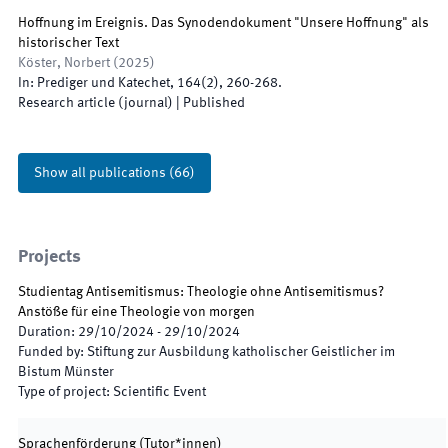
Hoffnung im Ereignis. Das Synodendokument "Unsere Hoffnung" als
historischer Text
Köster, Norbert
(
2025
)
In:
Prediger und Katechet
,
164
(
2
)
,
260
-
268
.
Research article (journal)
|
Published
Show all publications
(
66
)
Projects
Studientag Antisemitismus: Theologie ohne Antisemitismus?
Anstöße für eine Theologie von morgen
Duration
:
29/10/2024
-
29/10/2024
Funded by
:
Stiftung zur Ausbildung katholischer Geistlicher im
Bistum Münster
Type of project
:
Scientific Event
Sprachenförderung (Tutor*innen)