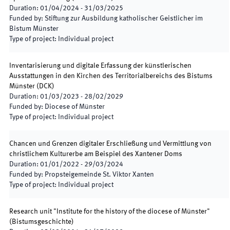
Duration
:
01/04/2024
-
31/03/2025
Funded by
:
Stiftung zur Ausbildung katholischer Geistlicher im
Bistum Münster
Type of project
:
Individual project
Inventarisierung und digitale Erfassung der künstlerischen
Ausstattungen in den Kirchen des Territorialbereichs des Bistums
Münster
(
DCK
)
Duration
:
01/03/2023
-
28/02/2029
Funded by
:
Diocese of Münster
Type of project
:
Individual project
Chancen und Grenzen digitaler Erschließung und Vermittlung von
christlichem Kulturerbe am Beispiel des Xantener Doms
Duration
:
01/01/2022
-
29/03/2024
Funded by
:
Propsteigemeinde St. Viktor Xanten
Type of project
:
Individual project
Research unit "Institute for the history of the diocese of Münster"
(
Bistumsgeschichte
)