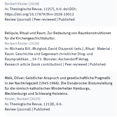
Norbert Köster
(
2026
)
In:
Theologische Revue
,
122
(
7
)
,
0
-
0
.
doi:
DOI:
https://doi.org/10.17879/thrv-2026-10012
Review (journal)
| Peer reviewed
|
Published
Reliquie, Ritual und Raum. Zur Bedeutung von Raumkonstruktionen
für die Kirchengeschichtskultur.
Norbert Köster
(
2026
)
In:
Michaela Bill.-Mrziglod; David Olszynski
(
eds.
),
Ritual - Material -
Raum. Geschichte und Gegenwart christlicher Ding- und
Raumpraktiken.
,
59
-
73
.
Münster
:
Aschendorff Verlag
.
Research article (book contribution)
| Peer reviewed
|
Published
Meik, Oliver: Geistlicher Anspruch und gesellschaftliche Pragmatik
in der Nachkriegszeit (1945-1966). Die Osnabrücker Bistumsleitung
für die römisch-katholischen Minderheiten Hamburgs,
Mecklenburgs und Schleswig-Holsteins.
Köster, Norbert
(
2025
)
In:
Theologische Revue
,
121
(
8
)
,
0
-
0
.
Review (journal)
|
Published