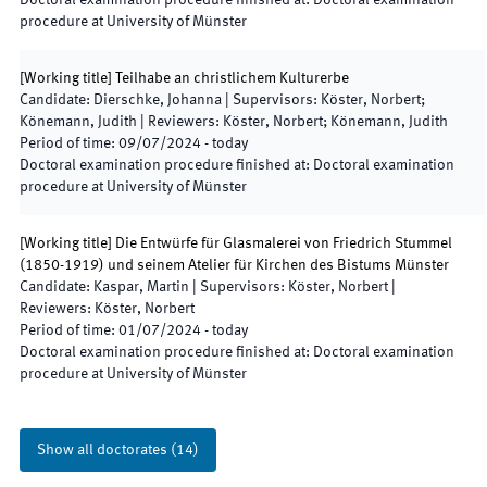
Doctoral examination procedure finished at
:
Doctoral examination
procedure at University of Münster
[
Working title
]
Teilhabe an christlichem Kulturerbe
Candidate
:
Dierschke, Johanna
|
Supervisors
:
Köster, Norbert;
Könemann, Judith
|
Reviewers
:
Köster, Norbert; Könemann, Judith
Period of time
:
09/07/2024
-
today
Doctoral examination procedure finished at
:
Doctoral examination
procedure at University of Münster
[
Working title
]
Die Entwürfe für Glasmalerei von Friedrich Stummel
(1850-1919) und seinem Atelier für Kirchen des Bistums Münster
Candidate
:
Kaspar, Martin
|
Supervisors
:
Köster, Norbert
|
Reviewers
:
Köster, Norbert
Period of time
:
01/07/2024
-
today
Doctoral examination procedure finished at
:
Doctoral examination
procedure at University of Münster
Show all doctorates
(
14
)