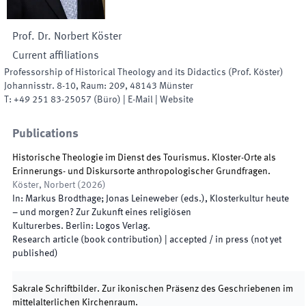
Prof. Dr.
Norbert
Köster
Current affiliations
Professorship of Historical Theology and its Didactics (Prof. Köster)
Johannisstr. 8-10
,
Raum
:
209
,
48143
Münster
T:
+49 251 83-25057
(
Büro
)
|
E-Mail
|
Website
Publications
Historische Theologie im Dienst des Tourismus. Kloster-Orte als
Erinnerungs- und Diskursorte anthropologischer Grundfragen.
Köster, Norbert
(
2026
)
In:
Markus Brodthage; Jonas Leineweber
(
eds.
),
Klosterkultur heute
– und morgen? Zur Zukunft eines religiösen
Kulturerbes
.
Berlin
:
Logos Verlag
.
Research article (book contribution)
|
accepted / in press (not yet
published)
Sakrale Schriftbilder. Zur ikonischen Präsenz des Geschriebenen im
mittelalterlichen Kirchenraum.