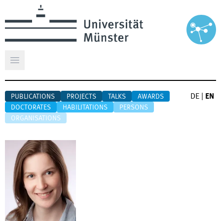
Open main menu
DE
|
EN
PUBLICATIONS
PROJECTS
TALKS
AWARDS
DOCTORATES
HABILITATIONS
PERSONS
ORGANISATIONS