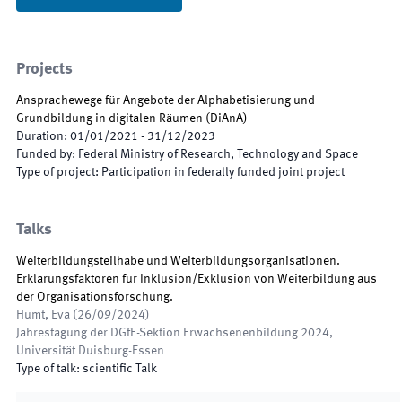
Projects
Ansprachewege für Angebote der Alphabetisierung und
Grundbildung in digitalen Räumen
(
DiAnA
)
Duration
:
01/01/2021
-
31/12/2023
Funded by
:
Federal Ministry of Research, Technology and Space
Type of project
:
Participation in federally funded joint project
Talks
Weiterbildungsteilhabe und Weiterbildungsorganisationen.
Erklärungsfaktoren für Inklusion/Exklusion von Weiterbildung aus
der Organisationsforschung.
Humt, Eva
(
26/09/2024
)
Jahrestagung der DGfE-Sektion Erwachsenenbildung 2024
,
Universität Duisburg-Essen
Type of talk
:
scientific Talk