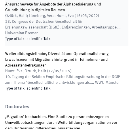
Ansprachewege für Angebote der Alphabetisierung und
Grundbildung in digitalen Räumen
Öztürk, Halit; Lüneberg, Vera; Humt, Eva
(
16/03/2022
)
28. Kongress der Deutschen Gesellschaft für
Erziehungswissenschaft (DGfE): Ent|grenz|ungen, Arbeitsgruppe…
,
Universität Bremen
Type of talk
:
scientific Talk
Weiterbildungsteilhabe, Diversität und Operationalisierung
Erwachsener mit Migrationshintergrund in Teilnehmer- und
Adressatenbefragungen
Humt, Eva; Öztürk, Halit
(
17/09/2019
)
10. Tagung der Sektion Empirische Bildungsforschung in der DGfE
zum Thema "Gesellschaftliche Entwicklungen als…
,
WWU Münster
Type of talk
:
scientific Talk
Doctorates
‚Migration‘ beobachten. Eine Studie zu personenbezogenen
Umweltbeobachtungen durch Weiterbildungsorganisationen vor
dem Hintergrund differenzierungsreflexiver…