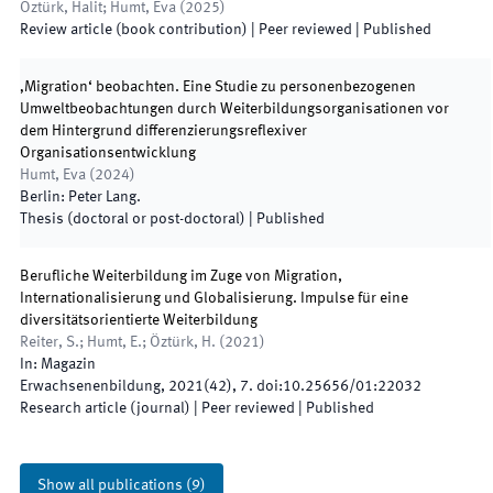
Öztürk, Halit; Humt, Eva
(
2025
)
Review article (book contribution)
| Peer reviewed
|
Published
‚Migration‘ beobachten. Eine Studie zu personenbezogenen
Umweltbeobachtungen durch Weiterbildungsorganisationen vor
dem Hintergrund differenzierungsreflexiver
Organisationsentwicklung
Humt, Eva
(
2024
)
Berlin
:
Peter Lang
.
Thesis (doctoral or post-doctoral)
|
Published
Berufliche Weiterbildung im Zuge von Migration,
Internationalisierung und Globalisierung. Impulse für eine
diversitätsorientierte Weiterbildung
Reiter, S.; Humt, E.; Öztürk, H.
(
2021
)
In:
Magazin
Erwachsenenbildung
,
2021
(
42
)
,
7
.
doi:
10.25656/01:22032
Research article (journal)
| Peer reviewed
|
Published
Show all publications
(
9
)