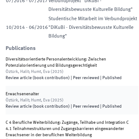
07
/
2016
-
07
/
2017
Verbundprojekt "DiKuBi -
Diversitätsbewusste Kulturelle Bildung"
Studentische Mitarbeit im Verbundprojekt
10
/
2014
-
06
/
2016
"DiKuBi - Diversitätsbewusste Kulturelle
Bildung"
Publications
Diversitätsorientierte Personalentwicklung: Zwischen
Potenzialorientierung und Bildungsgerechtigkeit
Öztürk, Halit; Humt, Eva
(
2025
)
Review article (book contribution)
| Peer reviewed
|
Published
Erwachsenenalter
Öztürk, Halit; Humt, Eva
(
2025
)
Review article (book contribution)
| Peer reviewed
|
Published
C 4 Berufliche Weiterbildung: Zugänge, Teilhabe und Integration C
4.1 Teilnahmestrukturen und Zugangsbarrieren eingewanderter
Erwachsener in der beruflichen Weiterbildung