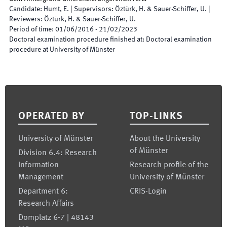
Candidate
:
Humt, E.
|
Supervisors
:
Öztürk, H. & Sauer-Schiffer, U.
|
Reviewers
:
Öztürk, H. & Sauer-Schiffer, U.
Period of time
:
01/06/2016
-
21/02/2023
Doctoral examination procedure finished at
:
Doctoral examination
procedure at University of Münster
Footer
OPERATED BY
TOP-LINKS
University of Münster
About the University
of Münster
Division 6.4: Research
Information
Research profile of the
Management
University of Münster
Department 6:
CRIS-Login
Research Affairs
Domplatz 6-7 | 48143