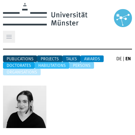
Open main menu
DE
|
EN
PUBLICATIONS
PROJECTS
TALKS
AWARDS
DOCTORATES
HABILITATIONS
PERSONS
ORGANISATIONS