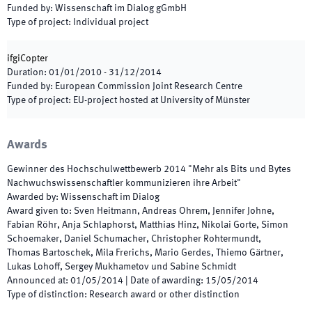
Funded by
:
Wissenschaft im Dialog gGmbH
Type of project
:
Individual project
ifgiCopter
Duration
:
01/01/2010
-
31/12/2014
Funded by
:
European Commission Joint Research Centre
Type of project
:
EU-project hosted at University of Münster
Awards
Gewinner des Hochschulwettbewerb 2014 "Mehr als Bits und Bytes
Nachwuchswissenschaftler kommunizieren ihre Arbeit"
Awarded by
:
Wissenschaft im Dialog
Award given to
:
Sven Heitmann, Andreas Ohrem, Jennifer Johne,
Fabian Röhr, Anja Schlaphorst, Matthias Hinz, Nikolai Gorte, Simon
Schoemaker, Daniel Schumacher, Christopher Rohtermundt,
Thomas Bartoschek, Mila Frerichs, Mario Gerdes, Thiemo Gärtner,
Lukas Lohoff, Sergey Mukhametov und Sabine Schmidt
Announced at
:
01/05/2014
|
Date of awarding
:
15/05/2014
Type of distinction
:
Research award or other distinction