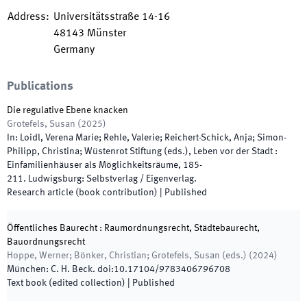
Address
:
Universitätsstraße 14-16
48143
Münster
Germany
Publications
Die regulative Ebene knacken
Grotefels, Susan
(
2025
)
In:
Loidl, Verena Marie; Rehle, Valerie; Reichert-Schick, Anja; Simon-
Philipp, Christina; Wüstenrot Stiftung
(
eds.
),
Leben vor der Stadt :
Einfamilienhäuser als Möglichkeitsräume
,
185
-
211
.
Ludwigsburg
:
Selbstverlag / Eigenverlag
.
Research article (book contribution)
|
Published
Öffentliches Baurecht : Raumordnungsrecht, Städtebaurecht,
Bauordnungsrecht
Hoppe, Werner; Bönker, Christian; Grotefels, Susan
(
eds.
)
(
2024
)
München
:
C. H. Beck
.
doi:
10.17104/9783406796708
Text book (edited collection)
|
Published