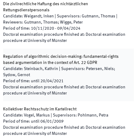
Die zivilrechtliche Haftung des nichtärztlichen
Rettungsdienstpersonals
Candidate
:
Weigandt, Inken
|
Supervisors
:
Gutmann, Thomas
|
Reviewers
:
Gutmann, Thomas; Wigge, Peter
Period of time
:
10/11/2020
-
09/04/2024
Doctoral examination procedure finished at
:
Doctoral examination
procedure at University of Münster
Regulation of algorithmic decision-making: fundamental-rights
based argumentation in the context of Art. 22 GDPR
Candidate
:
Steinbach, Kathrin
|
Supervisors
:
Petersen, Niels;
Sydow, Gernot
Period of time
:
until
20/04/2021
Doctoral examination procedure finished at
:
Doctoral examination
procedure at University of Münster
Kollektiver Rechtsschutz im Kartellrecht
Candidate
:
Vogel, Markus
|
Supervisors
:
Pohlmann, Petra
Period of time
:
until
06/01/2009
Doctoral examination procedure finished at
:
Doctoral examination
procedure at University of Münster