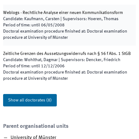
Weblogs - Rechtliche Analyse einer neuen Kommunikationsform
Candidate
:
Kaufmann, Carsten
|
Supervisors
:
Hoeren, Thomas
Period of time
:
until
06/05/2008
Doctoral examination procedure finished at
:
Doctoral examination
procedure at University of Münster
Zeitliche Grenzen des Aussetzungswiderrufs nach § 56 f Abs. 1 StGB
Candidate
:
Wohlthat, Dagmar
|
Supervisors
:
Dencker, Friedrich
Period of time
:
until
12/12/2006
Doctoral examination procedure finished at
:
Doctoral examination
procedure at University of Münster
Show all doctorates
(
8
)
Parent organisational units
University of Münster