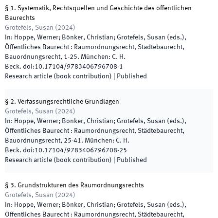
§ 1. Systematik, Rechtsquellen und Geschichte des öffentlichen
Baurechts
Grotefels, Susan
(
2024
)
In:
Hoppe, Werner; Bönker, Christian; Grotefels, Susan
(
eds.
),
Öffentliches Baurecht : Raumordnungsrecht, Städtebaurecht,
Bauordnungsrecht
,
1
-
25
.
München
:
C. H.
Beck
.
doi:
10.17104/9783406796708-1
Research article (book contribution)
|
Published
§ 2. Verfassungsrechtliche Grundlagen
Grotefels, Susan
(
2024
)
In:
Hoppe, Werner; Bönker, Christian; Grotefels, Susan
(
eds.
),
Öffentliches Baurecht : Raumordnungsrecht, Städtebaurecht,
Bauordnungsrecht
,
25
-
41
.
München
:
C. H.
Beck
.
doi:
10.17104/9783406796708-25
Research article (book contribution)
|
Published
§ 3. Grundstrukturen des Raumordnungsrechts
Grotefels, Susan
(
2024
)
In:
Hoppe, Werner; Bönker, Christian; Grotefels, Susan
(
eds.
),
Öffentliches Baurecht : Raumordnungsrecht, Städtebaurecht,