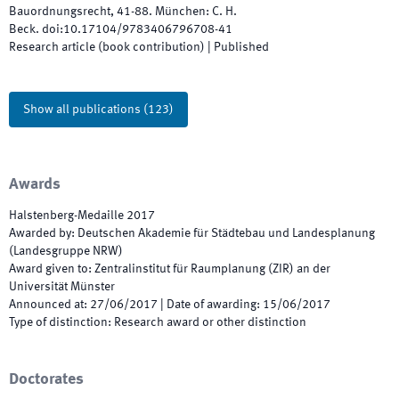
Bauordnungsrecht
,
41
-
88
.
München
:
C. H.
Beck
.
doi:
10.17104/9783406796708-41
Research article (book contribution)
|
Published
Show all publications
(
123
)
Awards
Halstenberg-Medaille 2017
Awarded by
:
Deutschen Akademie für Städtebau und Landesplanung
(Landesgruppe NRW)
Award given to
:
Zentralinstitut für Raumplanung (ZIR) an der
Universität Münster
Announced at
:
27/06/2017
|
Date of awarding
:
15/06/2017
Type of distinction
:
Research award or other distinction
Doctorates