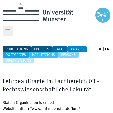
Open main menu
DE
|
EN
PUBLICATIONS
PROJECTS
TALKS
AWARDS
DOCTORATES
HABILITATIONS
PERSONS
ORGANISATIONS
Lehrbeauftragte im Fachbereich 03 -
Rechtswissenschaftliche Fakultät
Status
:
Organisation is ended
Website
:
https://www.uni-muenster.de/Jura/