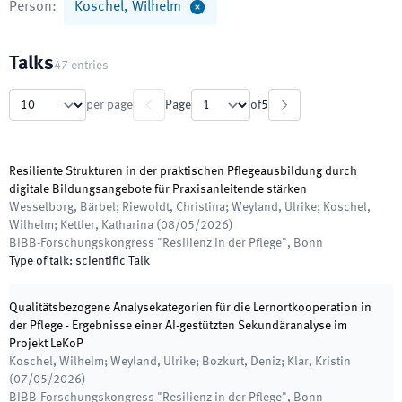
Person
:
Koschel, Wilhelm
Talks
47
entries
per page
Page
of
5
Resiliente Strukturen in der praktischen Pflegeausbildung durch
digitale Bildungsangebote für Praxisanleitende stärken
Wesselborg, Bärbel; Riewoldt, Christina; Weyland, Ulrike; Koschel,
Wilhelm; Kettler, Katharina
(
08/05/2026
)
BIBB-Forschungskongress "Resilienz in der Pflege"
,
Bonn
Type of talk
:
scientific Talk
Qualitätsbezogene Analysekategorien für die Lernortkooperation in
der Pflege - Ergebnisse einer AI-gestützten Sekundäranalyse im
Projekt LeKoP
Koschel, Wilhelm; Weyland, Ulrike; Bozkurt, Deniz; Klar, Kristin
(
07/05/2026
)
BIBB-Forschungskongress "Resilienz in der Pflege"
,
Bonn