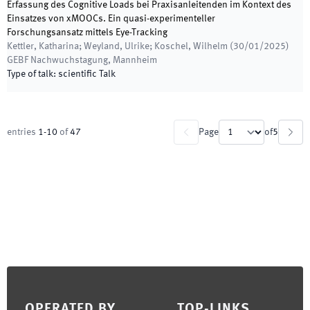
Erfassung des Cognitive Loads bei Praxisanleitenden im Kontext des
Einsatzes von xMOOCs. Ein quasi-experimenteller
Forschungsansatz mittels Eye-Tracking
Kettler, Katharina; Weyland, Ulrike; Koschel, Wilhelm
(
30/01/2025
)
GEBF Nachwuchstagung
,
Mannheim
Type of talk
:
scientific Talk
entries
1
-
10
of
47
Page
of
5
Footer
OPERATED BY
TOP-LINKS