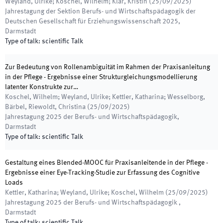
Weyland, Ulrike; Koschel, Wilhelm; Klar, Kristin
(
25/09/2025
)
Jahrestagung der Sektion Berufs- und Wirtschaftspädagogik der
Deutschen Gesellschaft für Erziehungswissenschaft 2025
,
Darmstadt
Type of talk
:
scientific Talk
Zur Bedeutung von Rollenambiguität im Rahmen der Praxisanleitung
in der Pflege - Ergebnisse einer Strukturgleichungsmodellierung
latenter Konstrukte zur…
Koschel, Wilhelm; Weyland, Ulrike; Kettler, Katharina; Wesselborg,
Bärbel, Riewoldt, Christina
(
25/09/2025
)
Jahrestagung 2025 der Berufs- und Wirtschaftspädagogik
,
Darmstadt
Type of talk
:
scientific Talk
Gestaltung eines Blended-MOOC für Praxisanleitende in der Pflege -
Ergebnisse einer Eye-Tracking-Studie zur Erfassung des Cognitive
Loads
Kettler, Katharina; Weyland, Ulrike; Koschel, Wilhelm
(
25/09/2025
)
Jahrestagung 2025 der Berufs- und Wirtschaftspädagogik
,
Darmstadt
Type of talk
:
scientific Talk