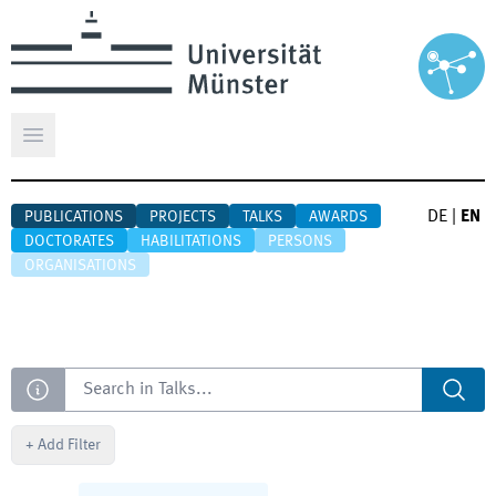
Open main menu
DE
|
EN
PUBLICATIONS
PROJECTS
TALKS
AWARDS
DOCTORATES
HABILITATIONS
PERSONS
ORGANISATIONS
Search
+
Add Filter