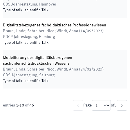
GDSU-Jahrestagung
,
Hannover
Type of talk
:
scientific Talk
Digitalitätsbezogenes fachdidaktisches Professionswissen
Braun, Linda; Schreiber, Nico; Windt, Anna
(
14/09/2023
)
GDCP-Jahrestagung
,
Hamburg
Type of talk
:
scientific Talk
Modellierung des digitalitätsbezogenen
sachunterrichtsdidaktischen Wissens
Braun, Linda; Schreiber, Nico; Windt, Anna
(
24/02/2023
)
GDSU-Jahrestagung
,
Salzburg
Type of talk
:
scientific Talk
entries
1
-
10
of
46
Page
of
5