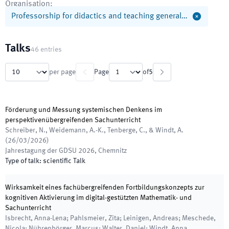
Organisation
:
Professorship for didactics and teaching general…
Talks
46
entries
per page
Page
of
5
Förderung und Messung systemischen Denkens im
perspektivenübergreifenden Sachunterricht
Schreiber, N., Weidemann, A.-K., Tenberge, C., & Windt, A.
(
26/03/2026
)
Jahrestagung der GDSU 2026
,
Chemnitz
Type of talk
:
scientific Talk
Wirksamkeit eines fachübergreifenden Fortbildungskonzepts zur
kognitiven Aktivierung im digital-gestützten Mathematik- und
Sachunterricht
Isbrecht, Anna-Lena; Pahlsmeier, Zita; Leinigen, Andreas; Meschede,
Nicola; Nührenbörger, Marcus; Walter, Daniel; Windt, Anna