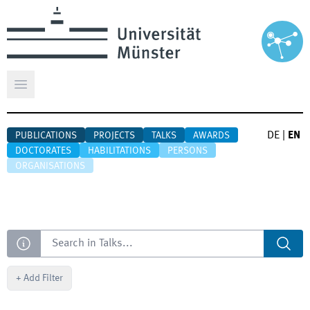
Open main menu
DE
|
EN
PUBLICATIONS
PROJECTS
TALKS
AWARDS
DOCTORATES
HABILITATIONS
PERSONS
ORGANISATIONS
Search
+
Add Filter