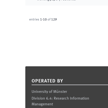
entries
1
-
10
of
129
Footer
OPERATED BY
University of Münster
Division 6.4: Research Information
Management