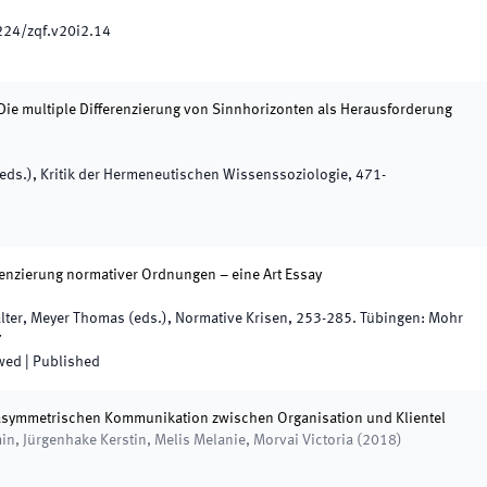
224/zqf.v20i2.14
Die multiple Differenzierung von Sinnhorizonten als Herausforderung
eds.
),
Kritik der Hermeneutischen Wissenssoziologie
,
471
-
renzierung normativer Ordnungen – eine Art Essay
lter, Meyer Thomas
(
eds.
),
Normative Krisen
,
253
-
285
.
Tübingen
:
Mohr
7
ewed
|
Published
 asymmetrischen Kommunikation zwischen Organisation und Klientel
, Jürgenhake Kerstin, Melis Melanie, Morvai Victoria
(
2018
)