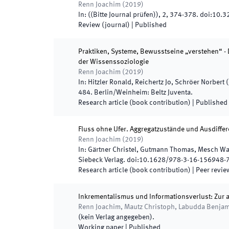
Renn Joachim
(
2019
)
In:
(
(Bitte Journal prüfen)
)
,
2
,
374
-
378
.
doi:
10.3
Review (journal)
|
Published
Praktiken, Systeme, Bewusstseine „verstehen“ - 
der Wissenssoziologie
Renn Joachim
(
2019
)
In:
Hitzler Ronald, Reichertz Jo, Schröer Norbert
(
484
.
Berlin/Weinheim
:
Beltz Juventa
.
Research article (book contribution)
|
Published
Fluss ohne Ufer. Aggregatzustände und Ausdiffe
Renn Joachim
(
2019
)
In:
Gärtner Christel, Gutmann Thomas, Mesch Wa
Siebeck Verlag
.
doi:
10.1628/978-3-16-156948-
Research article (book contribution)
| Peer revi
Inkrementalismus und Informationsverlust: Zur
Renn Joachim, Mautz Christoph, Labudda Benjamin
(
kein Verlag angegeben
)
.
Working paper
|
Published