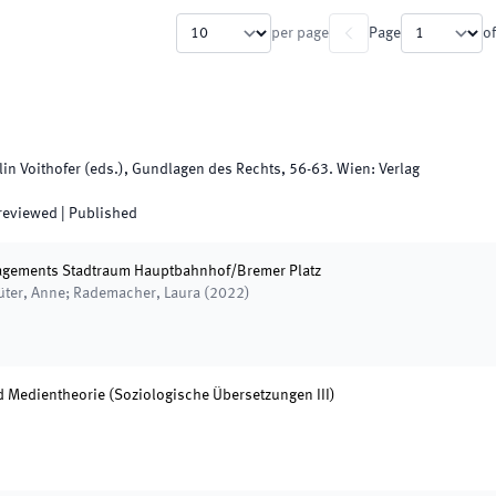
per page
Page
of
in Voithofer
(
eds.
),
Gundlagen des Rechts
,
56
-
63
.
Wien
:
Verlag
 reviewed
|
Published
nagements Stadtraum Hauptbahnhof/Bremer Platz
lüter, Anne; Rademacher, Laura
(
2022
)
d Medientheorie (Soziologische Übersetzungen III)