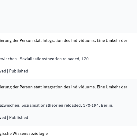
zierung der Person statt Integration des Individuums. Eine Umkehr der
zwischen - Sozialisationstheorien reloaded
,
170
-
ewed
|
Published
zierung der Person statt Integration des Individuums. Eine Umkehr der
azwischen. Sozialisationstheorien reloaded
,
170
-
194
.
Berlin,
ewed
|
Published
ogische Wissenssoziologie