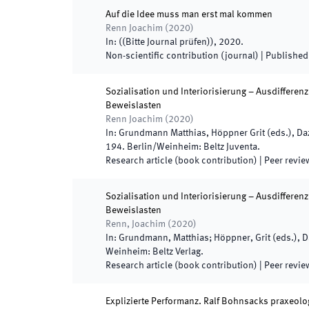
Auf die Idee muss man erst mal kommen
Renn Joachim
(
2020
)
In:
(
(Bitte Journal prüfen)
)
,
2020
.
Non-scientific contribution (journal)
|
Published
Sozialisation und Interiorisierung – Ausdifferen
Beweislasten
Renn Joachim
(
2020
)
In:
Grundmann Matthias, Höppner Grit
(
eds.
),
Da
194
.
Berlin/Weinheim
:
Beltz Juventa
.
Research article (book contribution)
| Peer revi
Sozialisation und Interiorisierung – Ausdifferen
Beweislasten
Renn, Joachim
(
2020
)
In:
Grundmann, Matthias; Höppner, Grit
(
eds.
),
D
Weinheim
:
Beltz Verlag
.
Research article (book contribution)
| Peer revi
Explizierte Performanz. Ralf Bohnsacks praxeol