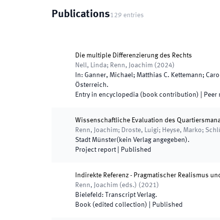
Publications
129
entries
Die multiple Differenzierung des Rechts
Nell, Linda; Renn, Joachim
(
2024
)
In:
Ganner, Michael; Matthias C. Kettemann; Carol
Österreich
.
Entry in encyclopedia (book contribution)
| Peer
Wissenschaftliche Evaluation des Quartiersma
Renn, Joachim; Droste, Luigi; Heyse, Marko; Sch
Stadt Münster
(
kein Verlag angegeben
)
.
Project report
|
Published
Indirekte Referenz - Pragmatischer Realismus un
Renn, Joachim
(
eds.
)
(
2021
)
Bielefeld
:
Transcript Verlag
.
Book (edited collection)
|
Published