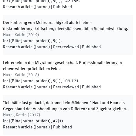
In:
(
(Bitte Journal prüfen)
)
,
5
(
1
)
,
142
-
156
.
Research article (journal)
|
Published
Der Einbezug von Mehrsprachigkeit als Teil einer
diskriminierungskritischen, diversitätssensiblen Schulentwicklung.
Huxel Katrin
(
2019
)
In:
(
(Bitte Journal prüfen)
)
,
5
(
1
)
.
Research article (journal)
| Peer reviewed
|
Published
Lehrersein in der Migrationsgesellschaft. Professionalisierung in
einem widersprüchlichen Feld.
Huxel Katrin
(
2018
)
In:
(
(Bitte Journal prüfen)
)
,
5
(
1
)
,
109
-
121
.
Research article (journal)
| Peer reviewed
|
Published
"Ich hätte fast gedacht, da kommt ein Mädchen." Haut und Haar als
Gegenstand der Aushandlungen von Differenz und Zugehörigkeiten.
Huxel, Katrin
(
2017
)
In:
(
(Bitte Journal prüfen)
)
,
42
(
1
)
.
Research article (journal)
|
Published