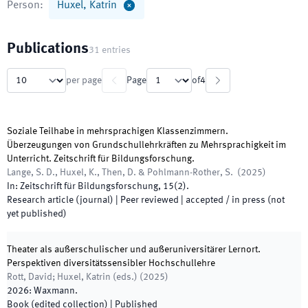
Person
:
Huxel, Katrin
Publications
31
entries
per page
Page
of
4
Soziale Teilhabe in mehrsprachigen Klassenzimmern.
Überzeugungen von Grundschullehrkräften zu Mehrsprachigkeit im
Unterricht. Zeitschrift für Bildungsforschung.
Lange, S. D., Huxel, K., Then, D. & Pohlmann-Rother, S.
(
2025
)
In:
Zeitschrift für Bildungsforschung
,
15
(
2
)
.
Research article (journal)
| Peer reviewed
|
accepted / in press (not
yet published)
Theater als außerschulischer und außeruniversitärer Lernort.
Perspektiven diversitätssensibler Hochschullehre
Rott, David; Huxel, Katrin
(
eds.
)
(
2025
)
2026
:
Waxmann
.
Book (edited collection)
|
Published