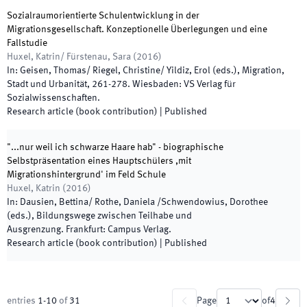
Sozialraumorientierte Schulentwicklung in der
Migrationsgesellschaft. Konzeptionelle Überlegungen und eine
Fallstudie
Huxel, Katrin/ Fürstenau, Sara
(
2016
)
In:
Geisen, Thomas/ Riegel, Christine/ Yildiz, Erol
(
eds.
),
Migration,
Stadt und Urbanität
,
261
-
278
.
Wiesbaden
:
VS Verlag für
Sozialwissenschaften
.
Research article (book contribution)
|
Published
"...nur weil ich schwarze Haare hab" - biographische
Selbstpräsentation eines Hauptschülers ,mit
Migrationshintergrund' im Feld Schule
Huxel, Katrin
(
2016
)
In:
Dausien, Bettina/ Rothe, Daniela /Schwendowius, Dorothee
(
eds.
),
Bildungswege zwischen Teilhabe und
Ausgrenzung
.
Frankfurt
:
Campus Verlag
.
Research article (book contribution)
|
Published
entries
1
-
10
of
31
Page
of
4