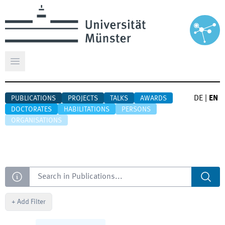
Open main menu
DE
|
EN
PUBLICATIONS
PROJECTS
TALKS
AWARDS
DOCTORATES
HABILITATIONS
PERSONS
ORGANISATIONS
Search
+
Add Filter