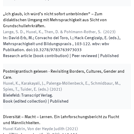
„ich glaub, ich würd’s nicht sofort unterbinden“ – Zum
didaktischen Umgang mit Mehrsprachigkeit aus Sicht von
Grundschullehrkräften.
Lange, S. D., Huxel, K., Then, D. & Pohlmann-Rother, S.
(
2023
)
In:
David-Erb, M.; Corvacho del Toro, I.; Hack-Cengizalp, E.
(
eds.
),
Mehrsprachigkeit und Bildungspraxis
,
103
-
122
.
wbv
:
wbv
Publikation
.
doi:
10.3278/9783763973033
Research article (book contribution)
| Peer reviewed
|
Published
Postmigrantisch gelesen - Revisiting Borders, Cultures, Gender and
Care.
Huxel, K., Karakayali, J., Palenga-Möllenbeck, E., Schmidbaur, M.,
Spies, T., Tuider, E.
(
eds.
)
(
2021
)
Bielefeld
:
Transcript Verlag
.
Book (edited collection)
|
Published
Diversität – Macht – Lernen. Ein Lehrforschungsbericht zu Flucht
und Männlichkeiten.
Huxel Katrin, Von der Heyde Judith
(
2021
)