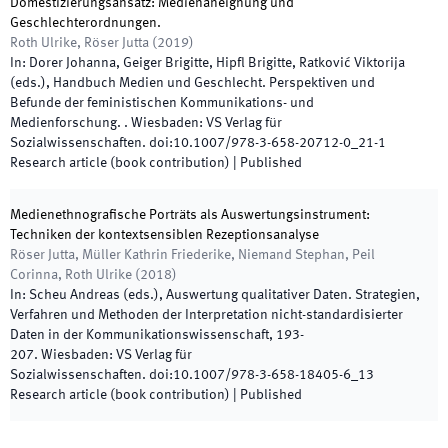
Domestizierungsansatz: Medienaneignung und
Geschlechterordnungen.
Roth Ulrike, Röser Jutta
(
2019
)
In:
Dorer Johanna, Geiger Brigitte, Hipfl Brigitte, Ratković Viktorija
(
eds.
),
Handbuch Medien und Geschlecht. Perspektiven und
Befunde der feministischen Kommunikations- und
Medienforschung.
.
Wiesbaden
:
VS Verlag für
Sozialwissenschaften
.
doi:
10.1007/978-3-658-20712-0_21-1
Research article (book contribution)
|
Published
Medienethnografische Porträts als Auswertungsinstrument:
Techniken der kontextsensiblen Rezeptionsanalyse
Röser Jutta, Müller Kathrin Friederike, Niemand Stephan, Peil
Corinna, Roth Ulrike
(
2018
)
In:
Scheu Andreas
(
eds.
),
Auswertung qualitativer Daten. Strategien,
Verfahren und Methoden der Interpretation nicht-standardisierter
Daten in der Kommunikationswissenschaft
,
193
-
207
.
Wiesbaden
:
VS Verlag für
Sozialwissenschaften
.
doi:
10.1007/978-3-658-18405-6_13
Research article (book contribution)
|
Published