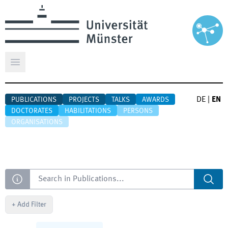
Open main menu
DE
|
EN
PUBLICATIONS
PROJECTS
TALKS
AWARDS
DOCTORATES
HABILITATIONS
PERSONS
ORGANISATIONS
Search
+
Add Filter