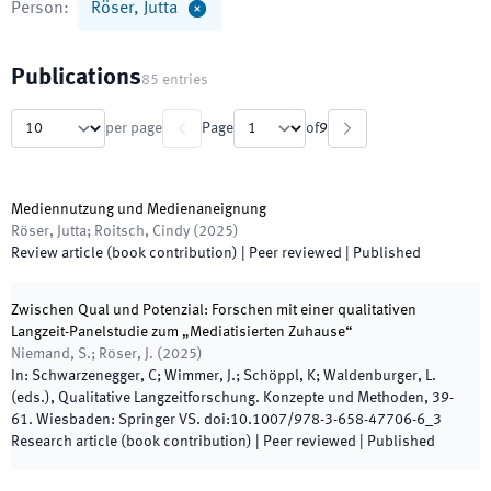
Person
:
Röser, Jutta
Publications
85
entries
per page
Page
of
9
Mediennutzung und Medienaneignung
Röser, Jutta; Roitsch, Cindy
(
2025
)
Review article (book contribution)
| Peer reviewed
|
Published
Zwischen Qual und Potenzial: Forschen mit einer qualitativen
Langzeit-Panelstudie zum „Mediatisierten Zuhause“
Niemand, S.; Röser, J.
(
2025
)
In:
Schwarzenegger, C; Wimmer, J.; Schöppl, K; Waldenburger, L.
(
eds.
),
Qualitative Langzeitforschung. Konzepte und Methoden
,
39
-
61
.
Wiesbaden
:
Springer VS
.
doi:
10.1007/978-3-658-47706-6_3
Research article (book contribution)
| Peer reviewed
|
Published