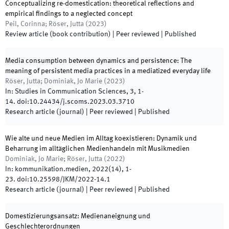
Conceptualizing re-domestication: theoretical reflections and
empirical findings to a neglected concept
Peil, Corinna; Röser, Jutta
(
2023
)
Review article (book contribution)
| Peer reviewed
|
Published
Media consumption between dynamics and persistence: The
meaning of persistent media practices in a mediatized everyday life
Röser, Jutta; Dominiak, Jo Marie
(
2023
)
In:
Studies in Communication Sciences
,
3
,
1
-
14
.
doi:
10.24434/j.scoms.2023.03.3710
Research article (journal)
| Peer reviewed
|
Published
Wie alte und neue Medien im Alltag koexistieren: Dynamik und
Beharrung im alltäglichen Medienhandeln mit Musikmedien
Dominiak, Jo Marie; Röser, Jutta
(
2022
)
In:
kommunikation.medien
,
2022
(
14
)
,
1
-
23
.
doi:
10.25598/JKM/2022-14.1
Research article (journal)
| Peer reviewed
|
Published
Domestizierungsansatz: Medienaneignung und
Geschlechterordnungen