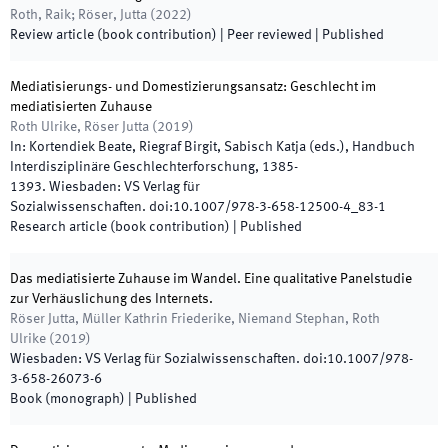
Roth, Raik; Röser, Jutta
(
2022
)
Review article (book contribution)
| Peer reviewed
|
Published
Mediatisierungs- und Domestizierungsansatz: Geschlecht im
mediatisierten Zuhause
Roth Ulrike, Röser Jutta
(
2019
)
In:
Kortendiek Beate, Riegraf Birgit, Sabisch Katja
(
eds.
),
Handbuch
Interdisziplinäre Geschlechterforschung
,
1385
-
1393
.
Wiesbaden
:
VS Verlag für
Sozialwissenschaften
.
doi:
10.1007/978-3-658-12500-4_83-1
Research article (book contribution)
|
Published
Das mediatisierte Zuhause im Wandel. Eine qualitative Panelstudie
zur Verhäuslichung des Internets.
Röser Jutta, Müller Kathrin Friederike, Niemand Stephan, Roth
Ulrike
(
2019
)
Wiesbaden
:
VS Verlag für Sozialwissenschaften
.
doi:
10.1007/978-
3-658-26073-6
Book (monograph)
|
Published