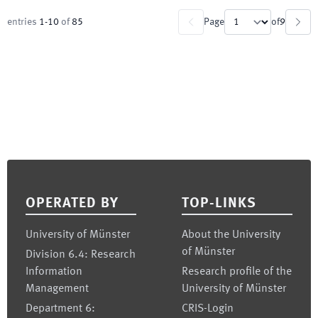
entries
1
-
10
of
85
Page
of
9
Footer
OPERATED BY
TOP-LINKS
University of Münster
About the University
of Münster
Division 6.4: Research
Information
Research profile of the
Management
University of Münster
Department 6:
CRIS-Login