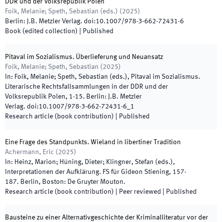
DDR und der Volksrepublik Polen
Foik, Melanie; Speth, Sebastian
(
eds.
)
(
2025
)
Berlin
:
J.B. Metzler Verlag
.
doi:
10.1007/978-3-662-72431-6
Book (edited collection)
|
Published
Pitaval im Sozialismus. Überlieferung und Neuansatz
Foik, Melanie; Speth, Sebastian
(
2025
)
In:
Foik, Melanie; Speth, Sebastian
(
eds.
),
Pitaval im Sozialismus.
Literarische Rechtsfallsammlungen in der DDR und der
Volksrepublik Polen
,
1
-
15
.
Berlin
:
J.B. Metzler
Verlag
.
doi:
10.1007/978-3-662-72431-6_1
Research article (book contribution)
|
Published
Eine Frage des Standpunkts. Wieland in libertiner Tradition
Achermann, Eric
(
2025
)
In:
Heinz, Marion; Hüning, Dieter; Klingner, Stefan
(
eds.
),
Interpretationen der Aufklärung. FS für Gideon Stiening
,
157
-
187
.
Berlin, Boston
:
De Gruyter Mouton
.
Research article (book contribution)
| Peer reviewed
|
Published
Bausteine zu einer Alternativgeschichte der Kriminalliteratur vor der