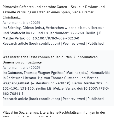
Pittoreske Gefahren und bedrohte Gärten – Sexuelle Devianz und
sexuelle Verirrung im Erzählen eines Spieß, Siede, Cramer,
Christiani…
Achermann, Eric
(
2025
)
In:
Stiening, Gideon
(
eds.
),
Verbrechen wider die Natur. Literatur
und Strafrecht im 17. und 18. Jahrhundert
,
229
-
260
.
Berlin
:
J.B.
Metzler Verlag
.
doi:
10.1007/978-3-662-70213-0
Research article (book contribution)
| Peer reviewed
|
Published
Was literarische Texte können sollen dürfen. Zur normativen
Dimension von Gattungen
Achermann, Eric
(
2025
)
In:
Gutmann, Thomas; Wagner-Egelhaaf, Martina
(
eds.
),
Normativität
in Recht und Literatur. Hg. von Thomas Gutmann und Martina
Wagner-Egelhaaf. (=Literatur und Recht 10). Berlin: Metzler 2025, S.
131–150.
,
131
-
150
.
Berlin
:
J.B. Metzler Verlag
.
doi:
10.1007/978-3-
662-70841-5
Research article (book contribution)
| Peer reviewed
|
Published
Pitaval im Sozialismus. Literarische Rechtsfallsammlungen in der