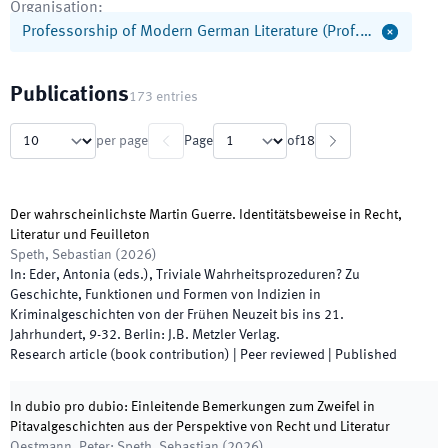
Organisation
:
Professorship of Modern German Literature (Prof.…
Publications
173
entries
per page
Page
of
18
Der wahrscheinlichste Martin Guerre. Identitätsbeweise in Recht,
Literatur und Feuilleton
Speth, Sebastian
(
2026
)
In:
Eder, Antonia
(
eds.
),
Triviale Wahrheitsprozeduren? Zu
Geschichte, Funktionen und Formen von Indizien in
Kriminalgeschichten von der Frühen Neuzeit bis ins 21.
Jahrhundert
,
9
-
32
.
Berlin
:
J.B. Metzler Verlag
.
Research article (book contribution)
| Peer reviewed
|
Published
In dubio pro dubio: Einleitende Bemerkungen zum Zweifel in
Pitavalgeschichten aus der Perspektive von Recht und Literatur
Oestmann, Peter; Speth, Sebastian
(
2026
)