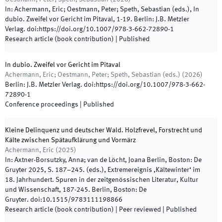
In:
Achermann, Eric; Oestmann, Peter; Speth, Sebastian
(
eds.
),
In
dubio. Zweifel vor Gericht im Pitaval
,
1
-
19
.
Berlin
:
J.B. Metzler
Verlag
.
doi:
https://doi.org/10.1007/978-3-662-72890-1
Research article (book contribution)
|
Published
In dubio. Zweifel vor Gericht im Pitaval
Achermann, Eric; Oestmann, Peter; Speth, Sebastian
(
eds.
)
(
2026
)
Berlin
:
J.B. Metzler Verlag
.
doi:
https://doi.org/10.1007/978-3-662-
72890-1
Conference proceedings
|
Published
Kleine Delinquenz und deutscher Wald. Holzfrevel, Forstrecht und
Kälte zwischen Spätaufklärung und Vormärz
Achermann, Eric
(
2025
)
In:
Axtner-Borsutzky, Anna; van de Löcht, Joana Berlin, Boston: De
Gruyter 2025, S. 187–245.
(
eds.
),
Extremereignis ‚Kältewinter‘ im
18. Jahrhundert. Spuren in der zeitgenössischen Literatur, Kultur
und Wissenschaft
,
187
-
245
.
Berlin, Boston
:
De
Gruyter
.
doi:
10.1515/9783111198866
Research article (book contribution)
| Peer reviewed
|
Published