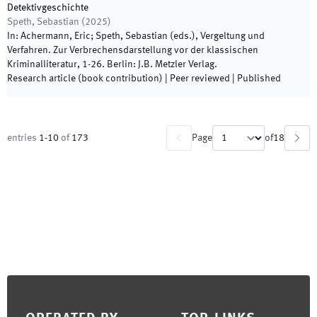
Detektivgeschichte
Speth, Sebastian
(
2025
)
In:
Achermann, Eric; Speth, Sebastian
(
eds.
),
Vergeltung und
Verfahren. Zur Verbrechensdarstellung vor der klassischen
Kriminalliteratur
,
1
-
26
.
Berlin
:
J.B. Metzler Verlag
.
Research article (book contribution)
| Peer reviewed
|
Published
entries
1
-
10
of
173
Page
of
18
Footer