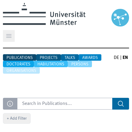
Open main menu
DE
|
EN
PUBLICATIONS
PROJECTS
TALKS
AWARDS
DOCTORATES
HABILITATIONS
PERSONS
ORGANISATIONS
Search
+
Add Filter