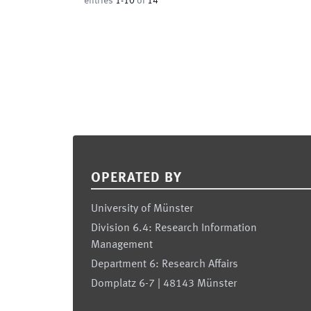
entries
1
-
10
of
14
Footer
OPERATED BY
University of Münster
Division 6.4: Research Information
Management
Department 6: Research Affairs
Domplatz 6-7 | 48143 Münster