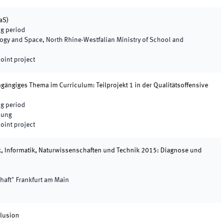
aS)
g period
logy and Space, North Rhine-Westfalian Ministry of School and
joint project
gängiges Thema im Curriculum: Teilprojekt 1 in der Qualitätsoffensive
g period
dung
joint project
ik, Informatik, Naturwissenschaften und Technik 2015: Diagnose und
haft" Frankfurt am Main
klusion