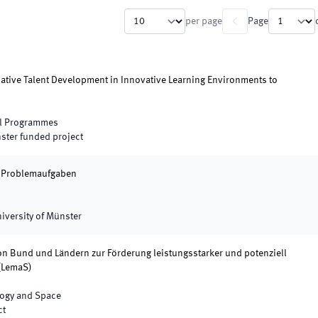
per page
Page
ative Talent Development in Innovative Learning Environments to
cal Programmes
nster funded project
r Problemaufgaben
niversity of Münster
on Bund und Ländern zur Förderung leistungsstarker und potenziell
(
LemaS
)
logy and Space
ct