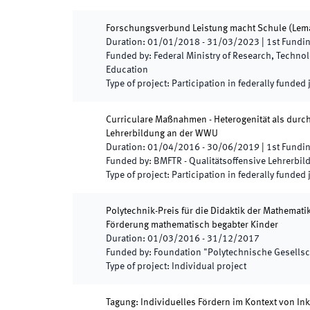
Forschungsverbund Leistung macht Schule (Lem
Duration
:
01/01/2018
-
31/03/2023
|
1st
Fundin
Funded by
:
Federal Ministry of Research, Techno
Education
Type of project
:
Participation in federally funded 
Curriculare Maßnahmen - Heterogenität als durch
Lehrerbildung an der WWU
Duration
:
01/04/2016
-
30/06/2019
|
1st
Fundin
Funded by
:
BMFTR - Qualitätsoffensive Lehrerbil
Type of project
:
Participation in federally funded 
Polytechnik-Preis für die Didaktik der Mathemat
Förderung mathematisch begabter Kinder
Duration
:
01/03/2016
-
31/12/2017
Funded by
:
Foundation "Polytechnische Gesellsc
Type of project
:
Individual project
Tagung: Individuelles Fördern im Kontext von In