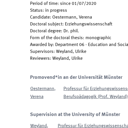
Period of time
:
since
01/07/2020
Status
:
in progress
Candidate
:
Oestermann, Verena
Doctoral subject
:
Erziehungswissenschaft
Doctoral degree
:
Dr. phil.
Form of the doctoral thesis
:
monographic
Awarded by
:
Department 06 - Education and Socia
Supervisors
:
Weyland, Ulrike
Reviewers
:
Weyland, Ulrike
Promovend*in an der Universität Münster
Oestermann
,
Professur für Erziehungswissen
Verena
Berufspädagogik (Prof. Weyland)
Supervision at the University of Münster
Weyland
,
Professur für Erziehungswissensch