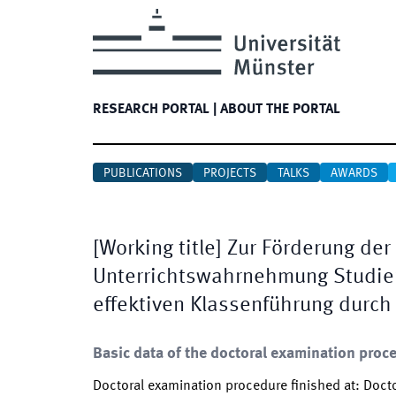
RESEARCH PORTAL
|
ABOUT THE PORTAL
PUBLICATIONS
PROJECTS
TALKS
AWARDS
[
Working title
]
Zur Förderung der
Unterrichtswahrnehmung Studiere
effektiven Klassenführung durch
Basic data of the doctoral examination proc
Doctoral examination procedure finished at
:
Docto