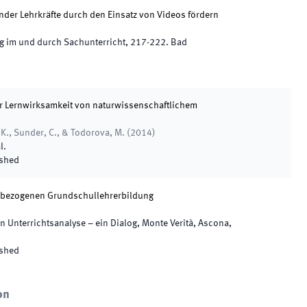
er Lehrkräfte durch den Einsatz von Videos fördern
g im und durch Sachunterricht
,
217
-
222
.
Bad
 Lernwirksamkeit von naturwissenschaftlichem
 K., Sunder, C., & Todorova, M.
(
2014
)
l
.
ished
tsbezogenen Grundschullehrerbildung
 Unterrichtsanalyse – ein Dialog
,
Monte Verità, Ascona,
ished
on