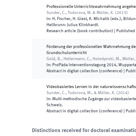
Professionelle Unterrichtswahrnehmung angehend
Sunder, C., Todorova, M. & Möller, K.
(
2015
)
In:
H. Fischer, H. Giest, K. Michalik
(
eds.
),
Bildun
Heilbrunn
:
Julius Klinkhardt
.
Research article (book contribution)
|
Published
Förderung der professionellen Wahrnehmung der
Grundschulunterricht
Gold, B., Hellermann, C., Holodynski, M., Möller,
In:
ProPäda Interventionstagung 2014
,
Wupperta
Abstract in digital collection (conference)
|
Publ
Videobasiertes Lernen in der naturwissenschaf
Sunder, C., Todorova, M., & Möller, K.
(
2014
)
In:
Multi-methodische Zugänge zur videobasierten
Schweiz
.
Abstract in digital collection (conference)
|
Publ
Distinctions received for doctoral examinati