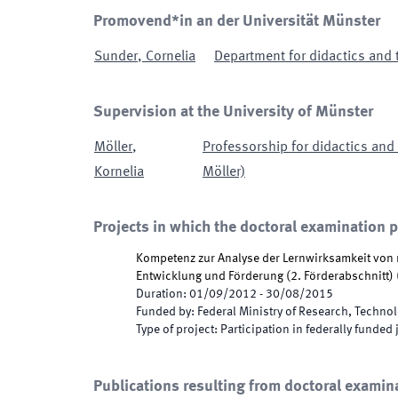
Promovend*in an der Universität Münster
Sunder
,
Cornelia
Department for didactics and 
Supervision at the University of Münster
Möller
,
Professorship for didactics and 
Kornelia
Möller)
Projects in which the doctoral examination 
Kompetenz zur Analyse der Lernwirksamkeit von 
Entwicklung und Förderung (2. Förderabschnitt)
Duration
:
01/09/2012
-
30/08/2015
Funded by
:
Federal Ministry of Research, Techno
Type of project
:
Participation in federally funded 
Publications resulting from doctoral examin