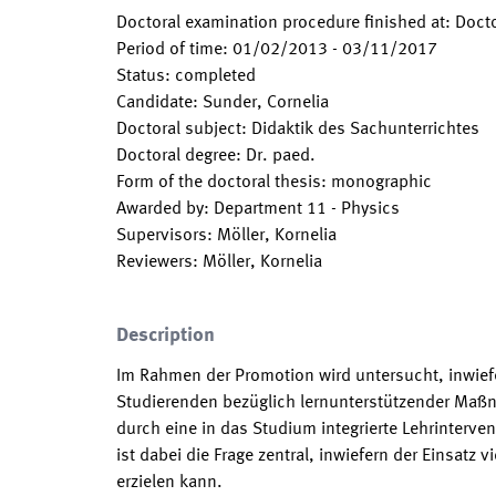
Doctoral examination procedure finished at
:
Docto
Period of time
:
01/02/2013
-
03/11/2017
Status
:
completed
Candidate
:
Sunder, Cornelia
Doctoral subject
:
Didaktik des Sachunterrichtes
Doctoral degree
:
Dr. paed.
Form of the doctoral thesis
:
monographic
Awarded by
:
Department 11 - Physics
Supervisors
:
Möller, Kornelia
Reviewers
:
Möller, Kornelia
Description
Im Rahmen der Promotion wird untersucht, inwief
Studierenden bezüglich lernunterstützender Maß
durch eine in das Studium integrierte Lehrinterv
ist dabei die Frage zentral, inwiefern der Einsatz 
erzielen kann.