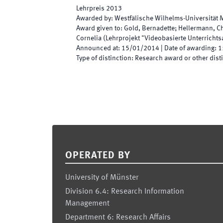
Lehrpreis 2013
Awarded by
:
Westfälische Wilhelms-Universität 
Award given to
:
Gold, Bernadette; Hellermann, Ch
Cornelia (Lehrprojekt "Videobasierte Unterrichts
Announced at
:
15/01/2014
|
Date of awarding
:
1
Type of distinction
:
Research award or other dist
Footer
OPERATED BY
University of Münster
Division 6.4: Research Information
Management
Department 6: Research Affairs