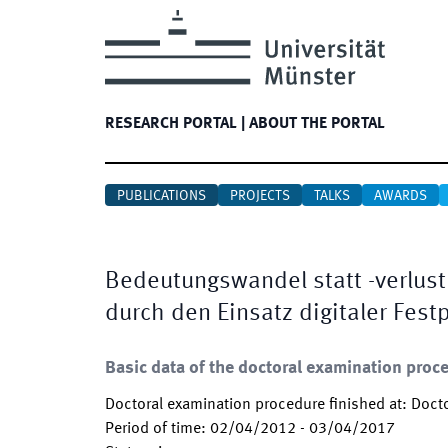
RESEARCH PORTAL
|
ABOUT THE PORTAL
PUBLICATIONS
PROJECTS
TALKS
AWARDS
Bedeutungswandel statt -verlus
durch den Einsatz digitaler Fest
Basic data of the doctoral examination proc
Doctoral examination procedure finished at
:
Docto
Period of time
:
02/04/2012
-
03/04/2017