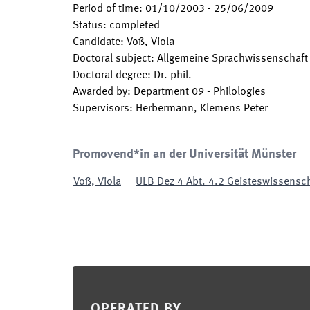
Period of time
:
01/10/2003
-
25/06/2009
Status
:
completed
Candidate
:
Voß, Viola
Doctoral subject
:
Allgemeine Sprachwissenschaft
Doctoral degree
:
Dr. phil.
Awarded by
:
Department 09 - Philologies
Supervisors
:
Herbermann, Klemens Peter
Promovend*in an der Universität Münster
Voß
,
Viola
ULB Dez 4 Abt. 4.2 Geisteswissensc
Footer
OPERATED BY