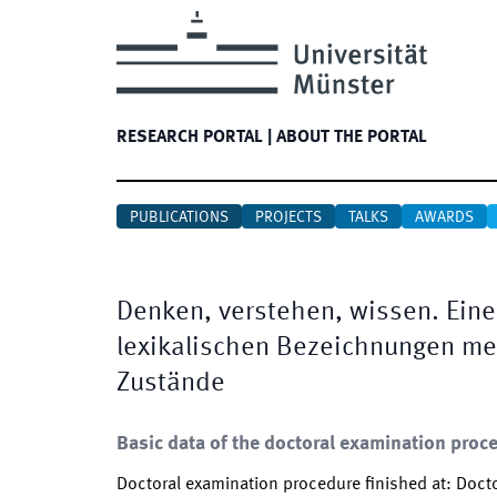
RESEARCH PORTAL
|
ABOUT THE PORTAL
PUBLICATIONS
PROJECTS
TALKS
AWARDS
Denken, verstehen, wissen. Ein
lexikalischen Bezeichnungen men
Zustände
Basic data of the doctoral examination proc
Doctoral examination procedure finished at
:
Docto