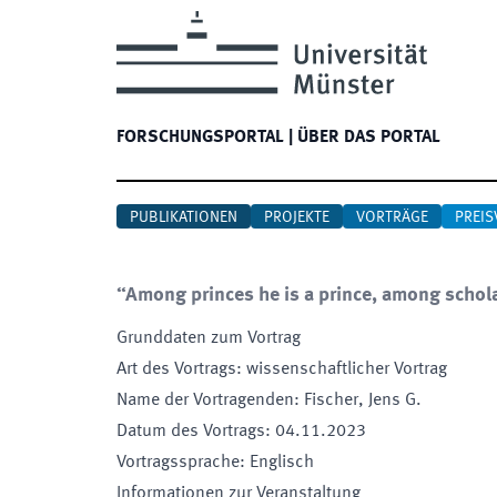
FORSCHUNGSPORTAL
|
ÜBER DAS PORTAL
PUBLIKATIONEN
PROJEKTE
VORTRÄGE
PREIS
“Among princes he is a prince, among scholar
Grunddaten zum Vortrag
Art des Vortrags
:
wissenschaftlicher Vortrag
Name der Vortragenden
:
Fischer, Jens G.
Datum des Vortrags
:
04.11.2023
Vortragssprache
:
Englisch
Informationen zur Veranstaltung