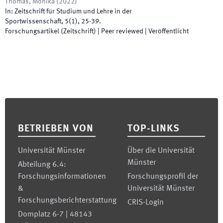
Thomas, Monika
(
2022
)
In:
Zeitschrift für Studium und Lehre in der
Sportwissenschaft
,
5
(
1
)
,
25
-
39
.
Forschungsartikel (Zeitschrift)
| Peer reviewed
|
Veröffentlicht
Footer
BETRIEBEN VON
TOP-LINKS
Universität Münster
Über die Universität
Münster
Abteilung 6.4:
Forschungsinformationen
Forschungsprofil der
&
Universität Münster
Forschungsberichterstattung
CRIS-Login
Domplatz 6-7 | 48143