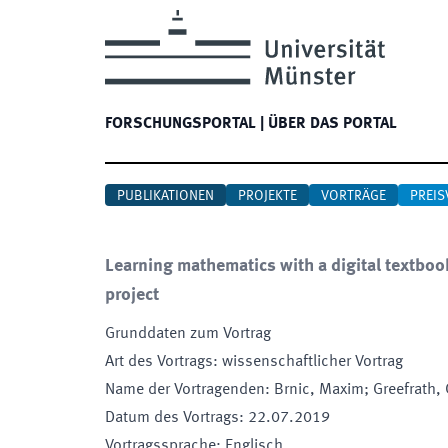
FORSCHUNGSPORTAL
|
ÜBER DAS PORTAL
PUBLIKATIONEN
PROJEKTE
VORTRÄGE
PREIS
Learning mathematics with a digital textboo
project
Grunddaten zum Vortrag
Art des Vortrags
:
wissenschaftlicher Vortrag
Name der Vortragenden
:
Brnic, Maxim; Greefrath, 
Datum des Vortrags
:
22.07.2019
Vortragssprache
:
Englisch