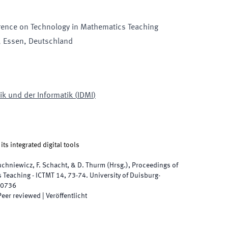
erence on Technology in Mathematics Teaching
, Essen, Deutschland
tik und der Informatik
(
IDMI
)
ts integrated digital tools
Ruchniewicz, F. Schacht, & D. Thurm
(
Hrsg.
),
Proceedings of
s Teaching - ICTMT 14
,
73
-
74
.
University of Duisburg-
70736
Peer reviewed
|
Veröffentlicht