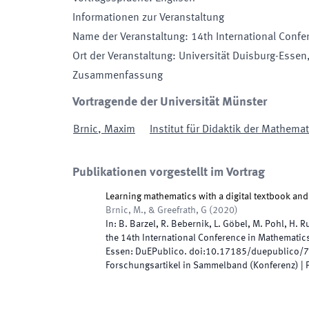
Informationen zur Veranstaltung
Name der Veranstaltung
:
14th International Conf
Ort der Veranstaltung
:
Universität Duisburg-Essen
Zusammenfassung
Vortragende der Universität Münster
Brnic
,
Maxim
Institut für Didaktik der Mathema
Publikationen vorgestellt im Vortrag
Learning mathematics with a digital textbook and i
Brnic, M., & Greefrath, G
(
2020
)
In:
B. Barzel, R. Bebernik, L. Göbel, M. Pohl, H. 
the 14th International Conference in Mathematic
Essen
:
DuEPublico
.
doi:
10.17185/duepublico/
Forschungsartikel in Sammelband (Konferenz)
| 