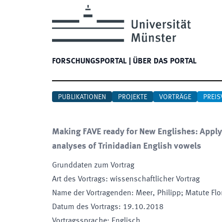
FORSCHUNGSPORTAL
|
ÜBER DAS PORTAL
PUBLIKATIONEN
PROJEKTE
VORTRÄGE
PREIS
Making FAVE ready for New Englishes: Apply
analyses of Trinidadian English vowels
Grunddaten zum Vortrag
Art des Vortrags
:
wissenschaftlicher Vortrag
Name der Vortragenden
:
Meer, Philipp; Matute Flo
Datum des Vortrags
:
19.10.2018
Vortragssprache
:
Englisch