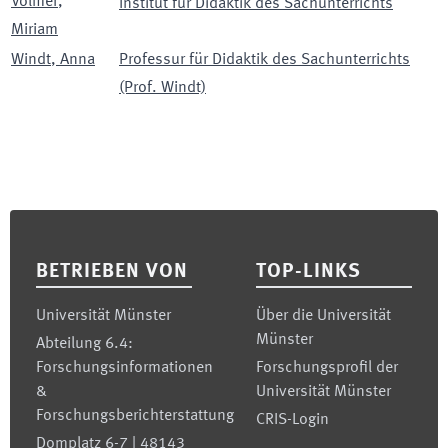
Volmer
,
Institut für Didaktik des Sachunterrichts
Miriam
Windt
,
Anna
Professur für Didaktik des Sachunterrichts
(Prof. Windt)
Footer
BETRIEBEN VON
TOP-LINKS
Universität Münster
Über die Universität
Münster
Abteilung 6.4:
Forschungsinformationen
Forschungsprofil der
&
Universität Münster
Forschungsberichterstattung
CRIS-Login
Domplatz 6-7 | 48143