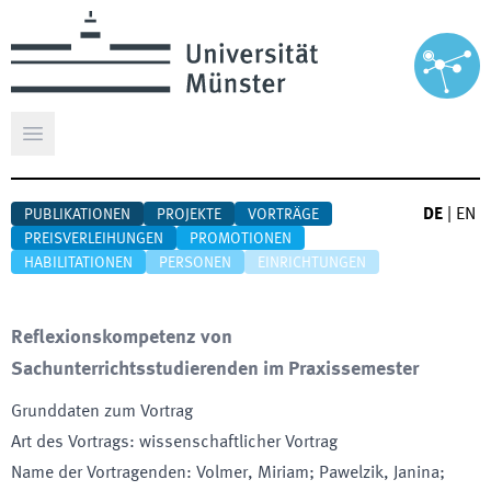
Hauptmenü öffnen
DE
|
EN
PUBLIKATIONEN
PROJEKTE
VORTRÄGE
PREISVERLEIHUNGEN
PROMOTIONEN
HABILITATIONEN
PERSONEN
EINRICHTUNGEN
Reflexionskompetenz von
Sachunterrichtsstudierenden im Praxissemester
Grunddaten zum Vortrag
Art des Vortrags
:
wissenschaftlicher Vortrag
Name der Vortragenden
:
Volmer, Miriam; Pawelzik, Janina;