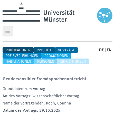
Hauptmenü öffnen
DE
|
EN
PUBLIKATIONEN
PROJEKTE
VORTRÄGE
PREISVERLEIHUNGEN
PROMOTIONEN
HABILITATIONEN
PERSONEN
EINRICHTUNGEN
Gendersensibler Fremdsprachenunterricht
Grunddaten zum Vortrag
Art des Vortrags
:
wissenschaftlicher Vortrag
Name der Vortragenden
:
Koch, Corinna
Datum des Vortrags
:
29.10.2025