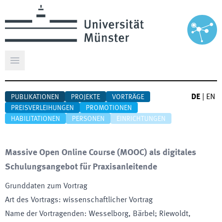
Hauptmenü öffnen
DE
|
EN
PUBLIKATIONEN
PROJEKTE
VORTRÄGE
PREISVERLEIHUNGEN
PROMOTIONEN
HABILITATIONEN
PERSONEN
EINRICHTUNGEN
Massive Open Online Course (MOOC) als digitales
Schulungsangebot für Praxisanleitende
Grunddaten zum Vortrag
Art des Vortrags
:
wissenschaftlicher Vortrag
Name der Vortragenden
:
Wesselborg, Bärbel; Riewoldt,