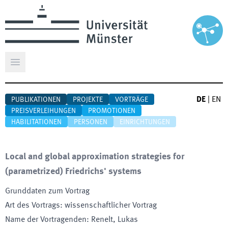
Hauptmenü öffnen
DE
|
EN
PUBLIKATIONEN
PROJEKTE
VORTRÄGE
PREISVERLEIHUNGEN
PROMOTIONEN
HABILITATIONEN
PERSONEN
EINRICHTUNGEN
Local and global approximation strategies for
(parametrized) Friedrichs' systems
Grunddaten zum Vortrag
Art des Vortrags
:
wissenschaftlicher Vortrag
Name der Vortragenden
:
Renelt, Lukas