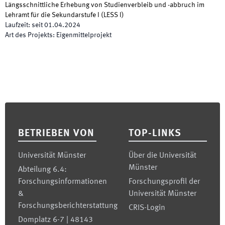
Längsschnittliche Erhebung von Studienverbleib und -abbruch im
Lehramt für die Sekundarstufe I
(
LESS I
)
Laufzeit
:
seit
01.04.2024
Art des Projekts
:
Eigenmittelprojekt
Footer
BETRIEBEN VON
TOP-LINKS
Universität Münster
Über die Universität
Münster
Abteilung 6.4:
Forschungsinformationen
Forschungsprofil der
&
Universität Münster
Forschungsberichterstattung
CRIS-Login
Domplatz 6-7 | 48143