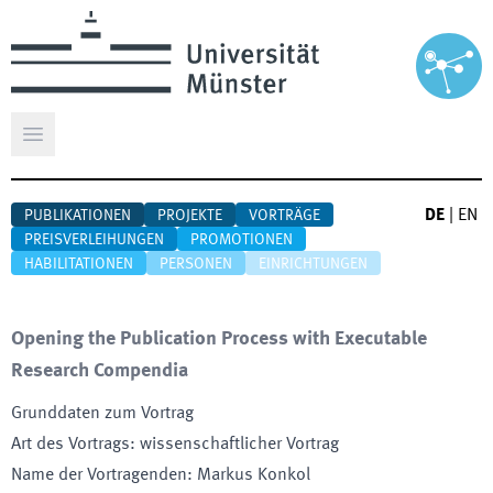
Hauptmenü öffnen
DE
|
EN
PUBLIKATIONEN
PROJEKTE
VORTRÄGE
PREISVERLEIHUNGEN
PROMOTIONEN
HABILITATIONEN
PERSONEN
EINRICHTUNGEN
Opening the Publication Process with Executable
Research Compendia
Grunddaten zum Vortrag
Art des Vortrags
:
wissenschaftlicher Vortrag
Name der Vortragenden
:
Markus Konkol