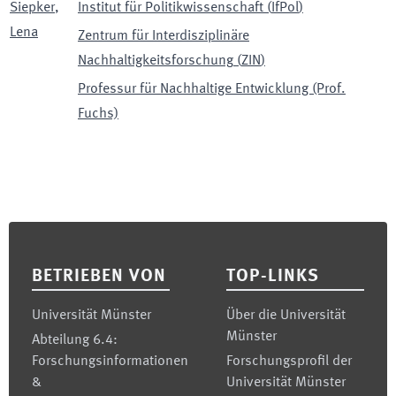
Siepker
,
Institut für Politikwissenschaft
(
IfPol
)
Lena
Zentrum für Interdisziplinäre
Nachhaltigkeitsforschung
(
ZIN
)
Professur für Nachhaltige Entwicklung (Prof.
Fuchs)
Footer
BETRIEBEN VON
TOP-LINKS
Universität Münster
Über die Universität
Münster
Abteilung 6.4:
Forschungsinformationen
Forschungsprofil der
&
Universität Münster