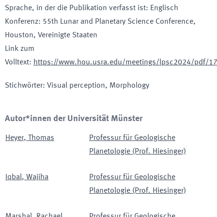
Sprache, in der die Publikation verfasst ist
:
Englisch
Konferenz
:
55th Lunar and Planetary Science Conference
,
Houston
, Vereinigte Staaten
Link zum
Volltext
:
https://www.hou.usra.edu/meetings/lpsc2024/pdf/1
Stichwörter
:
Visual perception, Morphology
Autor*innen der Universität Münster
Heyer
,
Thomas
Professur für Geologische
Planetologie (Prof. Hiesinger)
Iqbal
,
Wajiha
Professur für Geologische
Planetologie (Prof. Hiesinger)
Marshal
,
Rachael
Professur für Geologische