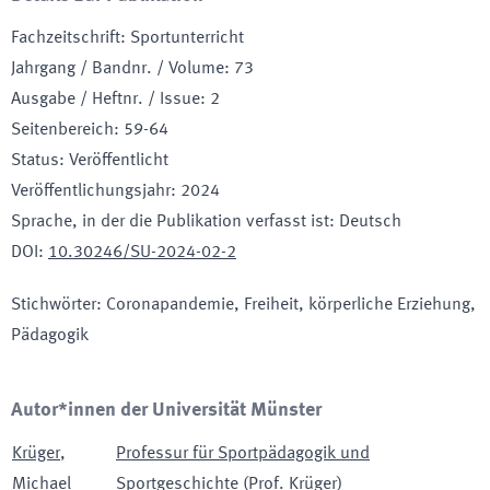
Fachzeitschrift
:
Sportunterricht
Jahrgang / Bandnr. / Volume
:
73
Ausgabe / Heftnr. / Issue
:
2
Seitenbereich
:
59-64
Status
:
Veröffentlicht
Veröffentlichungsjahr
:
2024
Sprache, in der die Publikation verfasst ist
:
Deutsch
DOI
:
10.30246/SU-2024-02-2
Stichwörter
:
Coronapandemie, Freiheit, körperliche Erziehung,
Pädagogik
Autor*innen der Universität Münster
Krüger
,
Professur für Sportpädagogik und
Michael
Sportgeschichte (Prof. Krüger)