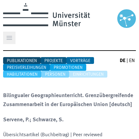
Hauptmenü öffnen
DE
|
EN
PUBLIKATIONEN
PROJEKTE
VORTRÄGE
PREISVERLEIHUNGEN
PROMOTIONEN
HABILITATIONEN
PERSONEN
EINRICHTUNGEN
Bilingualer Geographieunterricht. Grenzübergreifende
Zusammenarbeit in der Europäischen Union
[
deutsch
]
Servene, P.; Schwarze, S.
Übersichtsartikel (Buchbeitrag)
| Peer reviewed