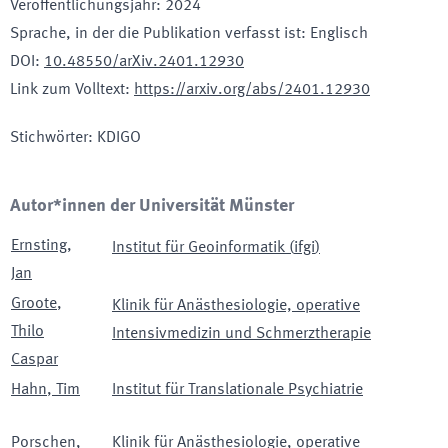
Veröffentlichungsjahr
:
2024
Sprache, in der die Publikation verfasst ist
:
Englisch
DOI
:
10.48550/arXiv.2401.12930
Link zum Volltext
:
https://arxiv.org/abs/2401.12930
Stichwörter
:
KDIGO
Autor*innen der Universität Münster
Ernsting
,
Institut für Geoinformatik
(
ifgi
)
Jan
Groote
,
Klinik für Anästhesiologie, operative
Thilo
Intensivmedizin und Schmerztherapie
Caspar
Hahn
,
Tim
Institut für Translationale Psychiatrie
Porschen
,
Klinik für Anästhesiologie, operative