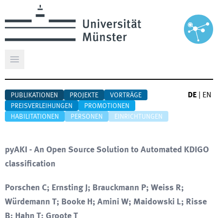
Hauptmenü öffnen
DE
|
EN
PUBLIKATIONEN
PROJEKTE
VORTRÄGE
PREISVERLEIHUNGEN
PROMOTIONEN
HABILITATIONEN
PERSONEN
EINRICHTUNGEN
pyAKI - An Open Source Solution to Automated KDIGO
classification
Porschen C; Ernsting J; Brauckmann P; Weiss R;
Würdemann T; Booke H; Amini W; Maidowski L; Risse
B; Hahn T; Groote T