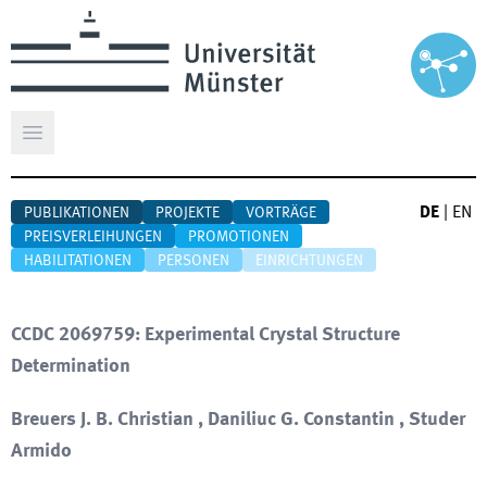
Hauptmenü öffnen
DE
|
EN
PUBLIKATIONEN
PROJEKTE
VORTRÄGE
PREISVERLEIHUNGEN
PROMOTIONEN
HABILITATIONEN
PERSONEN
EINRICHTUNGEN
CCDC 2069759: Experimental Crystal Structure
Determination
Breuers J. B. Christian , Daniliuc G. Constantin , Studer
Armido