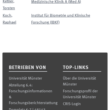
Keßler
,
Medizinische Klinik A
(
Med A
)
Torsten
Koch
,
Institut für Biometrie und Klinische
Raphael
Forschung
(
IBKF
)
Footer
BETRIEBEN VON
TOP-LINKS
Universität Münster
Über die Universität
Münster
Abteilung 6.4:
Forschungsinformationen
Forschungsprofil der
&
Universität Münster
Forschungsberichterstattung
CRIS-Login