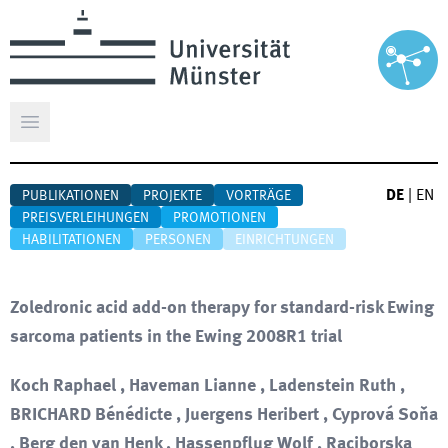
Hauptmenü öffnen
DE
|
EN
PUBLIKATIONEN
PROJEKTE
VORTRÄGE
PREISVERLEIHUNGEN
PROMOTIONEN
HABILITATIONEN
PERSONEN
EINRICHTUNGEN
Zoledronic acid add-on therapy for standard-risk Ewing
sarcoma patients in the Ewing 2008R1 trial
Koch Raphael , Haveman Lianne , Ladenstein Ruth ,
BRICHARD Bénédicte , Juergens Heribert , Cyprová Soňa
, Berg den van Henk , Hassenpflug Wolf , Raciborska