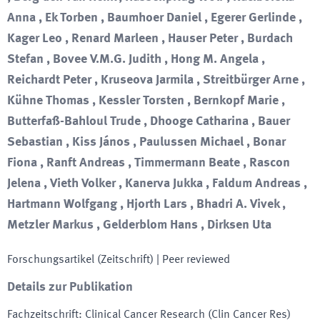
Anna , Ek Torben , Baumhoer Daniel , Egerer Gerlinde ,
Kager Leo , Renard Marleen , Hauser Peter , Burdach
Stefan , Bovee V.M.G. Judith , Hong M. Angela ,
Reichardt Peter , Kruseova Jarmila , Streitbürger Arne ,
Kühne Thomas , Kessler Torsten , Bernkopf Marie ,
Butterfaß-Bahloul Trude , Dhooge Catharina , Bauer
Sebastian , Kiss János , Paulussen Michael , Bonar
Fiona , Ranft Andreas , Timmermann Beate , Rascon
Jelena , Vieth Volker , Kanerva Jukka , Faldum Andreas ,
Hartmann Wolfgang , Hjorth Lars , Bhadri A. Vivek ,
Metzler Markus , Gelderblom Hans , Dirksen Uta
Forschungsartikel (Zeitschrift)
| Peer reviewed
Details zur Publikation
Fachzeitschrift
:
Clinical Cancer Research (Clin Cancer Res)