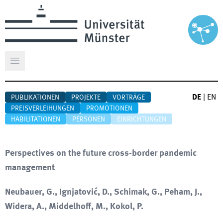
Hauptmenü öffnen
DE
|
EN
PUBLIKATIONEN
PROJEKTE
VORTRÄGE
PREISVERLEIHUNGEN
PROMOTIONEN
HABILITATIONEN
PERSONEN
EINRICHTUNGEN
Perspectives on the future cross-border pandemic
management
Neubauer, G., Ignjatović, D., Schimak, G., Peham, J.,
Widera, A., Middelhoff, M., Kokol, P.