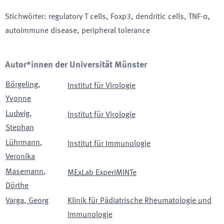
Stichwörter
:
regulatory T cells, Foxp3, dendritic cells, TNF-α,
autoimmune disease, peripheral tolerance
Autor*innen der Universität Münster
Börgeling
,
Institut für Virologie
Yvonne
Ludwig
,
Institut für Virologie
Stephan
Lührmann
,
Institut für Immunologie
Veronika
Masemann
,
MExLab ExperiMINTe
Dörthe
Varga
,
Georg
Klinik für Pädiatrische Rheumatologie und
Immunologie