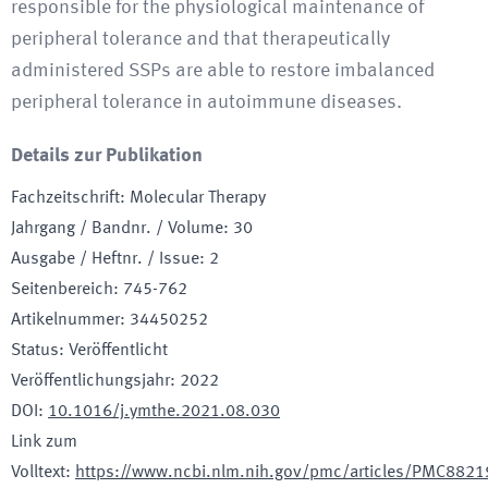
responsible for the physiological maintenance of
peripheral tolerance and that therapeutically
administered SSPs are able to restore imbalanced
peripheral tolerance in autoimmune diseases.
Details zur Publikation
Fachzeitschrift
:
Molecular Therapy
Jahrgang / Bandnr. / Volume
:
30
Ausgabe / Heftnr. / Issue
:
2
Seitenbereich
:
745-762
Artikelnummer
:
34450252
Status
:
Veröffentlicht
Veröffentlichungsjahr
:
2022
DOI
:
10.1016/j.ymthe.2021.08.030
Link zum
Volltext
:
https://www.ncbi.nlm.nih.gov/pmc/articles/PMC882