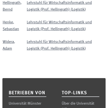
Hellingrath
,
Lehrstuhl für Wirtschaftsinformatik und
Bernd
Logistik (Prof. Hellingrath)
(
Logistik
)
Henke
,
Lehrstuhl für Wirtschaftsinformatik und
Sebastian
Logistik (Prof. Hellingrath)
(
Logistik
)
Widera
,
Lehrstuhl für Wirtschaftsinformatik und
Adam
Logistik (Prof. Hellingrath)
(
Logistik
)
Footer
BETRIEBEN VON
TOP-LINKS
Universität Münster
Über die Universität