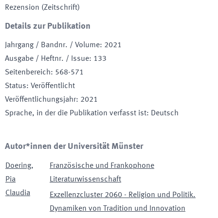
Rezension (Zeitschrift)
Details zur Publikation
Jahrgang / Bandnr. / Volume
:
2021
Ausgabe / Heftnr. / Issue
:
133
Seitenbereich
:
568-571
Status
:
Veröffentlicht
Veröffentlichungsjahr
:
2021
Sprache, in der die Publikation verfasst ist
:
Deutsch
Autor*innen der Universität Münster
Doering
,
Französische und Frankophone
Pia
Literaturwissenschaft
Claudia
Exzellenzcluster 2060 - Religion und Politik.
Dynamiken von Tradition und Innovation