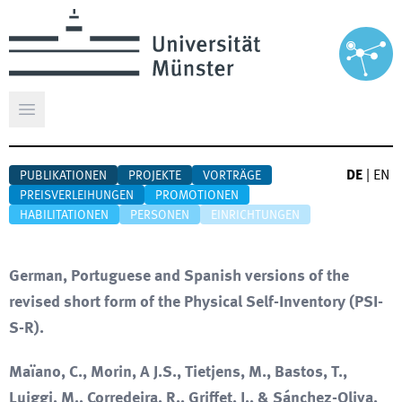
Hauptmenü öffnen
DE
|
EN
PUBLIKATIONEN
PROJEKTE
VORTRÄGE
PREISVERLEIHUNGEN
PROMOTIONEN
HABILITATIONEN
PERSONEN
EINRICHTUNGEN
German, Portuguese and Spanish versions of the
revised short form of the Physical Self-Inventory (PSI-
S-R).
Maïano, C., Morin, A J.S., Tietjens, M., Bastos, T.,
Luiggi, M., Corredeira, R., Griffet, J., & Sánchez-Oliva,